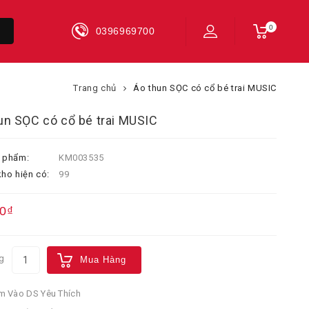
0
0396969700
Trang chủ
Áo thun SỌC có cổ bé trai MUSIC
un SỌC có cổ bé trai MUSIC
 phẩm:
KM003535
ho hiện có:
99
0₫
g
Mua Hàng
 Vào DS Yêu Thích