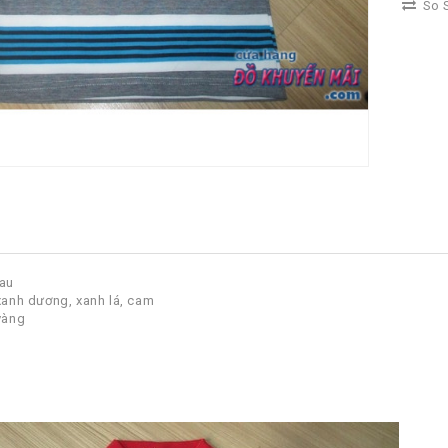
So S
sau
xanh dương, xanh lá, cam
 vàng