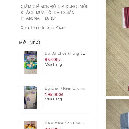
GIẢM GIÁ 50% ĐỒ GIA DỤNG (MỖI
KHÁCH MUA TỐI ĐA 10 SẢN
PHẨM/MẶT HÀNG)
Xem Toàn Bộ Sản Phẩm
Mới Nhất
Bộ Đồ Chơi Khủng Long Đại Chiến
85.000₫
Mua Hàng
Bộ Chăn+nệm Cho Bé Everon Quà Từ Pediasure
195.000₫
Mua Hàng
Balo Mầm Non Cho Bé Grow Màu Vàng