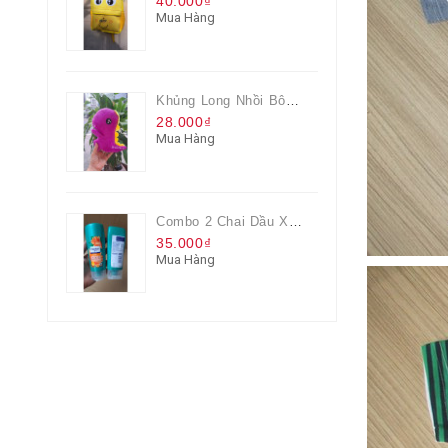
40.000₫
Mua Hàng
Khủng Long Nhồi Bông Cho Bé Chơi Màu Tím
28.000₫
Mua Hàng
Combo 2 Chai Dầu Xả Rejoice 3IN1 Siêu Mềm Mượt Chai 60ML
35.000₫
Mua Hàng