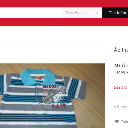
Tìm kiếm
Áo th
Mã sản
Trong k
55.00
Số lượn
Thêm