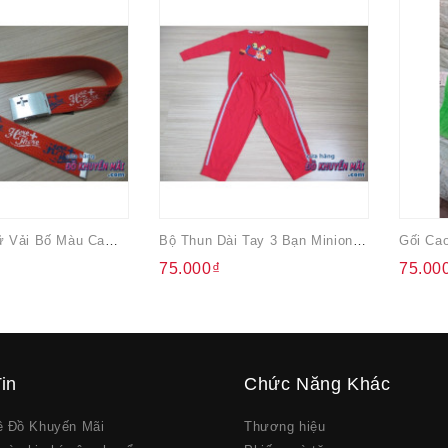
Dây Lưng Nữ Vải Bố Màu Cam Của Đức
Bộ Thun Dài Tay 3 Bạn Minion Cho Bé
75.000₫
75.00
in
Chức Năng Khác
về Đồ Khuyến Mãi
Thương hiệu