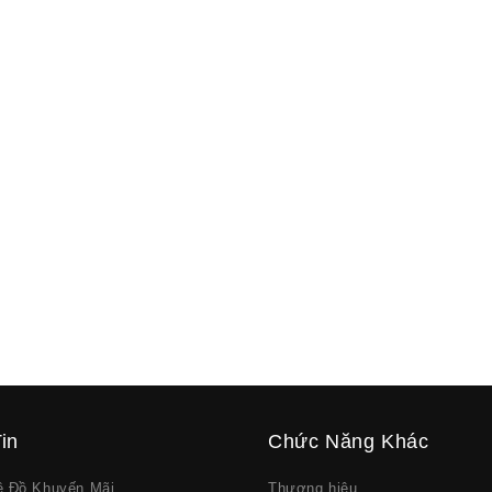
in
Chức Năng Khác
về Đồ Khuyến Mãi
Thương hiệu