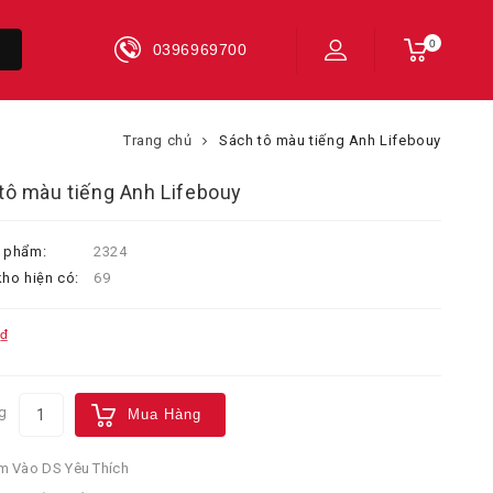
0
0396969700
Trang chủ
Sách tô màu tiếng Anh Lifebouy
tô màu tiếng Anh Lifebouy
 phẩm:
2324
ho hiện có:
69
₫
g
Mua Hàng
 Vào DS Yêu Thích