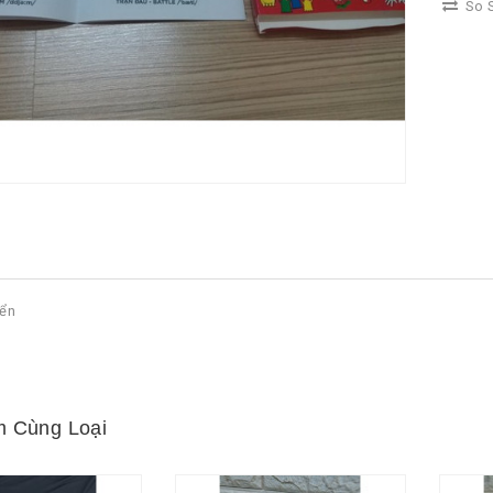
So S
yển
 Cùng Loại