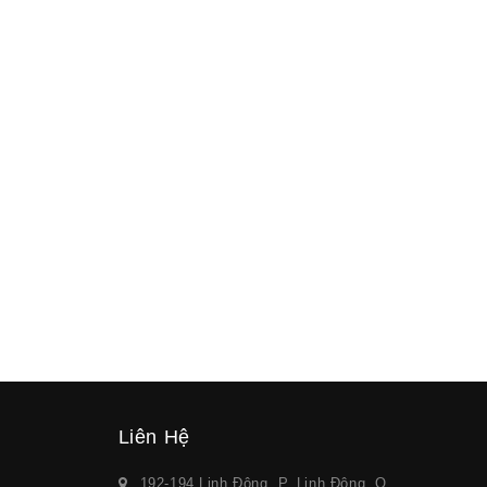
Liên Hệ
192-194 Linh Đông, P. Linh Đông, Q.