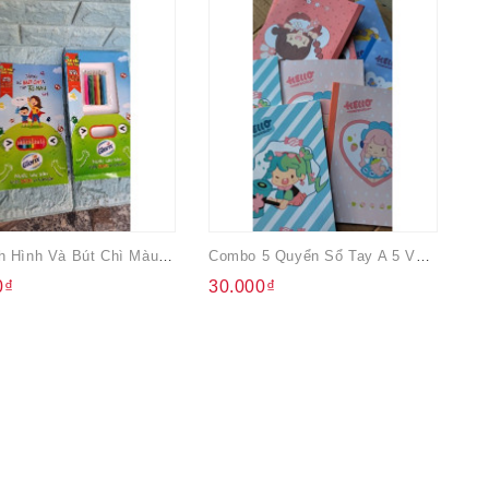
Bộ Sách Hình Và Bút Chì Màu Tô Cho Bé Glorix
Combo 5 Quyển Sổ Tay A 5 Với 64 Trang (32 Tờ Cả Bìa)
0₫
30.000₫
4