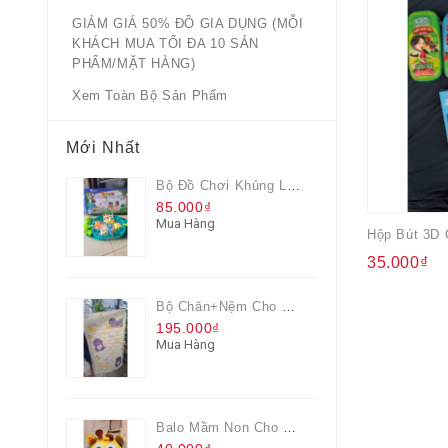
GIẢM GIÁ 50% ĐỒ GIA DỤNG (MỖI
KHÁCH MUA TỐI ĐA 10 SẢN
PHẨM/MẶT HÀNG)
Xem Toàn Bộ Sản Phẩm
Mới Nhất
Bộ Đồ Chơi Khủng Long Đại Chiến
85.000₫
Mua Hàng
35.000₫
Bộ Chăn+nệm Cho Bé Everon Quà Từ Pediasure
195.000₫
Mua Hàng
Balo Mầm Non Cho Bé Grow Màu Vàng