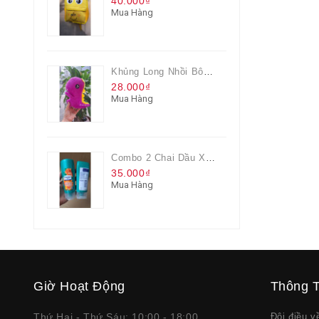
40.000₫
Mua Hàng
Khủng Long Nhồi Bông Cho Bé Chơi Màu Tím
28.000₫
Mua Hàng
Combo 2 Chai Dầu Xả Rejoice 3IN1 Siêu Mềm Mượt Chai 60ML
35.000₫
Mua Hàng
Giờ Hoạt Động
Thông T
Thứ Hai - Thứ Sáu: 10:00 - 18:00
Đôi điều 