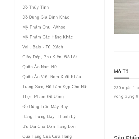
Đồ Thủy Tinh
Đồ Dùng Gia Đình Khác
Mỹ Phẩm Ohui -whoo
Mỹ Phẩm Các Hãng Khác
Vali, Balo - Túi Xách
Giày Dép, Phụ Kiện, Đồ Lót
Quần Áo Nam-Nữ
Mô Tả
Quần Áo Việt Nam Xuất Khẩu
Trang Sức, Đồ Làm Đẹp Cho Nữ
230 ngàn 1 c
vòng bụng 9
Thực Phẩm-Đồ Uống
Đồ Dùng Trên Máy Bay
Hàng Trưng Bày- Thanh Lý
Ưu Đãi Cho Đơn Hàng Lớn
Quà Tặng Của Cửa Hàng
Sản Phẩm