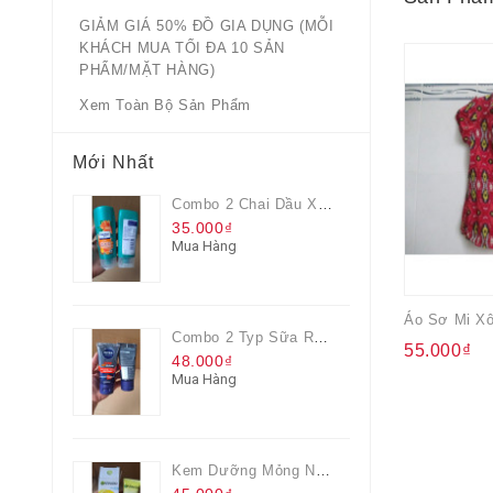
GIẢM GIÁ 50% ĐỒ GIA DỤNG (MỖI
KHÁCH MUA TỐI ĐA 10 SẢN
PHẨM/MẶT HÀNG)
Xem Toàn Bộ Sản Phẩm
Mới Nhất
Combo 2 Chai Dầu Xả Rejoice 3IN1 Siêu Mềm Mượt Chai 60ML
35.000₫
Mua Hàng
Áo Sơ Mi Xô
Combo 2 Typ Sữa Rửa Mặt Nivea Men Giúp Giảm Mụn, Giảm Hư Tổn Da
55.000₫
48.000₫
Mua Hàng
Kem Dưỡng Mỏng Nhẹ Cấp Ẩm & Sáng Da Vitamin C 20ml