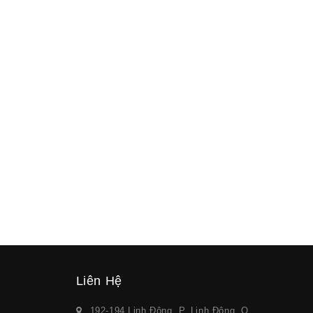
Liên Hệ
192-194 Linh Đông, P. Linh Đông, Q.