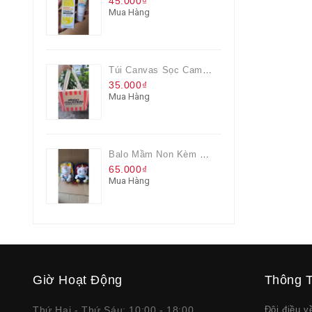
45.000₫
Mua Hàng
Túi Canvas Sọc Cam Có Dây Kéo
35.000₫
Mua Hàng
Balo Mầm Non Kèm Thú Bông Cho Bé
65.000₫
Mua Hàng
Giờ Hoạt Động
Thông T
Thứ Hai - Thứ Sáu: 10:00 - 18:00
Đôi điều 