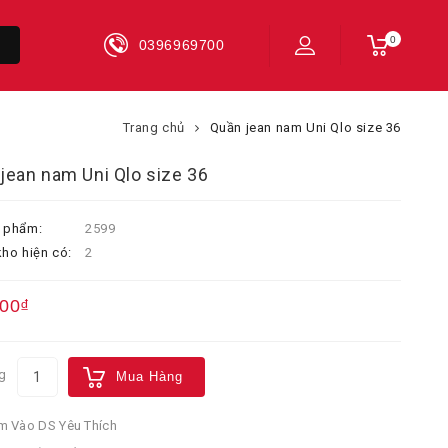
0
0396969700
Trang chủ
Quần jean nam Uni Qlo size 36
jean nam Uni Qlo size 36
 phẩm:
2599
ho hiện có:
2
000₫
g
Mua Hàng
 Vào DS Yêu Thích