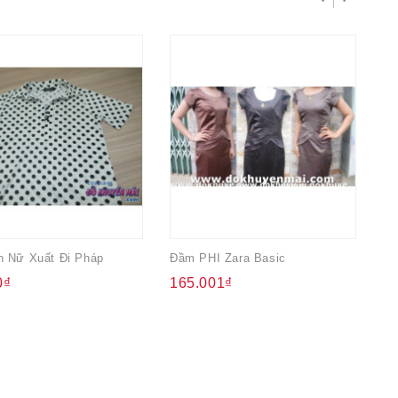
n Nữ Xuất Đi Pháp
Đầm PHI Zara Basic
0₫
165.001₫
9