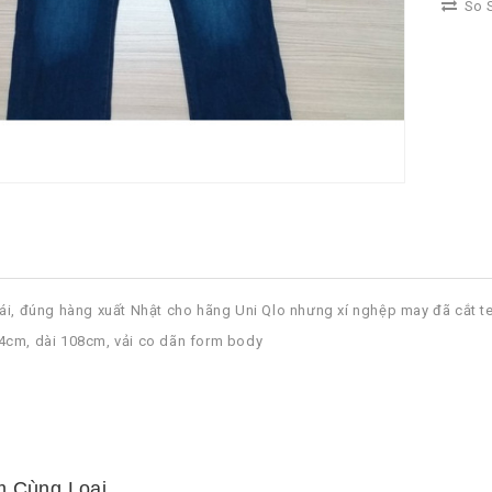
So S
ái, đúng hàng xuất Nhật cho hãng Uni Qlo nhưng xí nghệp may đã cắt 
4cm, dài 108cm, vải co dãn form body
 Cùng Loại