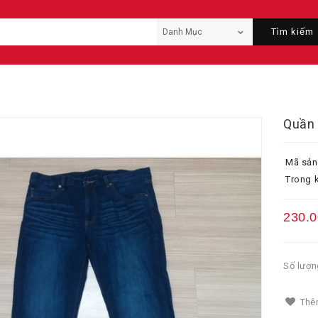
Tìm kiếm
Quần 
Mã sản
Trong k
230.
Số lượn
Thêm