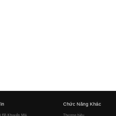
in
Chức Năng Khác
về Đồ Khuyến Mãi
Thương hiệu