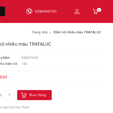
0
0396969700
Trang chủ
Đầm nữ nhiều màu TRAFALUC
nữ nhiều màu TRAFALUC
 phẩm:
KM007633
ho hiện có:
100
000₫
g
Mua Hàng
 Vào DS Yêu Thích