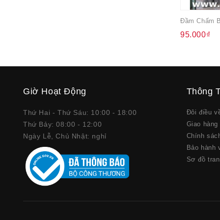
Đầm Chấm B
95.000₫
Giờ Hoạt Động
Thông T
Thứ Hai - Thứ Sáu: 10:00 - 18:00
Đôi điều 
Thứ Bảy: 08:00 - 12:00
Giao hàng 
Ngày Lễ, Chủ Nhật: nghỉ
Chính sác
Bảo hành v
Sơ đồ tra