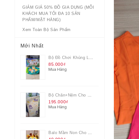
GIẢM GIÁ 50% ĐỒ GIA DỤNG (MỖI
KHÁCH MUA TỐI ĐA 10 SẢN
PHẨM/MẶT HÀNG)
Xem Toàn Bộ Sản Phẩm
Mới Nhất
Bộ Đồ Chơi Khủng Long Đại Chiến
85.000₫
Mua Hàng
Bộ Chăn+nệm Cho Bé Everon Quà Từ Pediasure
195.000₫
Mua Hàng
Balo Mầm Non Cho Bé Grow Màu Vàng