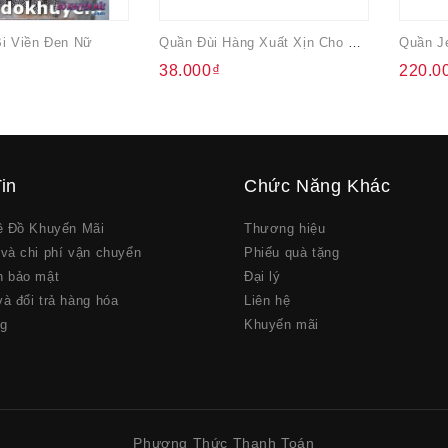
i Viền Đen Nữ
Quần Đùi Hàng Xuất Xịn Cho Nam Màu Xanh
38.000₫
220.0
in
Chức Năng Khác
về Đồ Khuyến Mãi
Thương hiệu
và chi phí vận chuyển
Phiếu quà tặng
h bảo mật
Đại lý
à đổi trả hàng hóa
Liên hệ
ng
Khuyến mãi
Phương Thức Thanh Toán