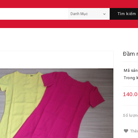
Tìm kiếm
Đầm 
Mã sản
Trong k
140.
Số lượn
Thêm