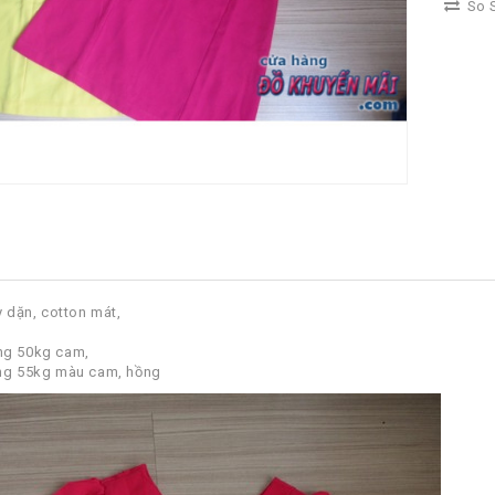
So S
y dặn, cotton mát,
ng 50kg cam,
ãng 55kg màu cam, hồng