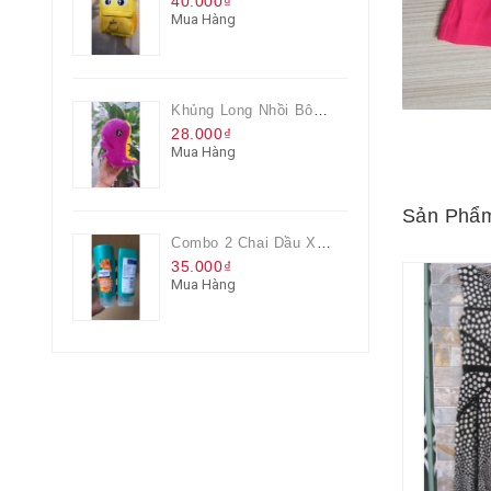
40.000₫
Mua Hàng
Khủng Long Nhồi Bông Cho Bé Chơi Màu Tím
28.000₫
Mua Hàng
Sản Phẩm
Combo 2 Chai Dầu Xả Rejoice 3IN1 Siêu Mềm Mượt Chai 60ML
35.000₫
Mua Hàng