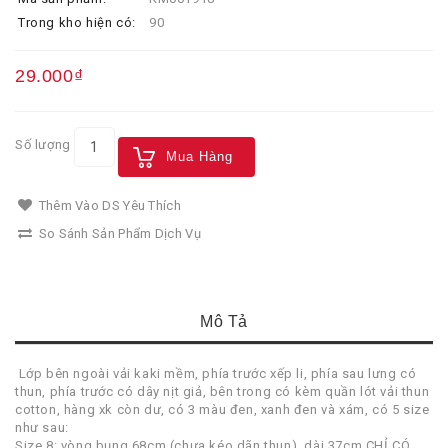
Trong kho hiện có:
90
29.000₫
Số lượng
Mua Hàng
Thêm Vào DS Yêu Thích
So Sánh Sản Phẩm Dịch Vụ
Mô Tả
Lớp bên ngoài vải kaki mềm, phía trước xếp li, phía sau lưng có
thun, phía trước có dây nịt giả, bên trong có kèm quần lót vải thun
cotton, hàng xk còn dư, có 3 màu đen, xanh đen và xám, có 5 size
như sau:
Size 8: vòng bụng 68cm (chưa kéo dãn thun), dài 37cm CHỈ CÓ