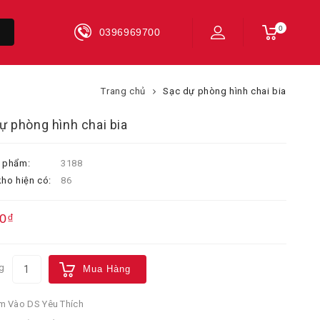
0
0396969700
Trang chủ
Sạc dự phòng hình chai bia
ự phòng hình chai bia
 phẩm:
3188
ho hiện có:
86
0₫
g
Mua Hàng
 Vào DS Yêu Thích