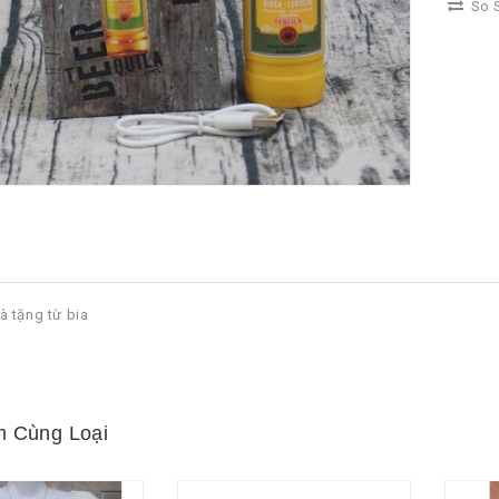
So S
 tặng từ bia
 Cùng Loại