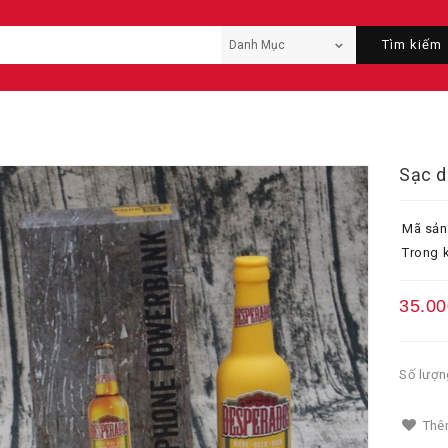
Tìm kiếm
Sạc d
Mã sản
Trong k
35.00
Số lượn
Thêm