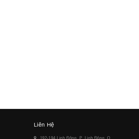
Liên Hệ
192-194 Linh Đông, P. Linh Đông, Q.