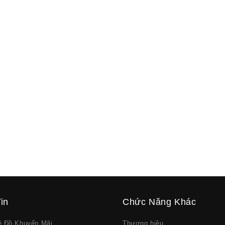
in
Chức Năng Khác
về Đồ Khuyến Mãi
Thương hiệu