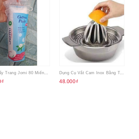
Bông Tẩy Trang Jomi 80 Miếng/ Gói
Dụng Cụ Vắt Cam Inox Bằng Tay
0₫
48.000₫
2