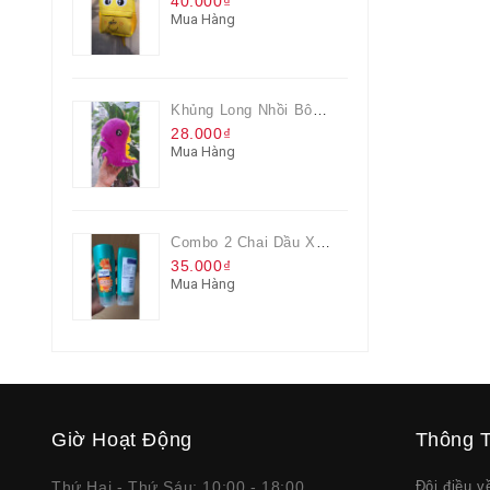
40.000₫
Mua Hàng
Khủng Long Nhồi Bông Cho Bé Chơi Màu Tím
28.000₫
Mua Hàng
Combo 2 Chai Dầu Xả Rejoice 3IN1 Siêu Mềm Mượt Chai 60ML
35.000₫
Mua Hàng
Giờ Hoạt Động
Thông T
Thứ Hai - Thứ Sáu: 10:00 - 18:00
Đôi điều 