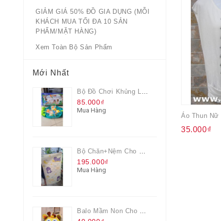
GIẢM GIÁ 50% ĐỒ GIA DỤNG (MỖI
KHÁCH MUA TỐI ĐA 10 SẢN
PHẨM/MẶT HÀNG)
Xem Toàn Bộ Sản Phẩm
Mới Nhất
Bộ Đồ Chơi Khủng Long Đại Chiến
85.000₫
Mua Hàng
35.000₫
Bộ Chăn+nệm Cho Bé Everon Quà Từ Pediasure
195.000₫
Mua Hàng
Balo Mầm Non Cho Bé Grow Màu Vàng