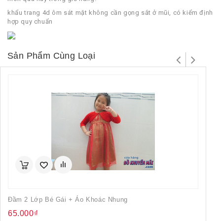
khẩu trang 4d ôm sát mặt không cần gọng sắt ở mũi, có kiểm định
hợp quy chuẩn
Sản Phẩm Cùng Loại
Đầm 2 Lớp Bé Gái + Áo Khoác Nhung
Co
65.000₫
1