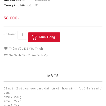
Trong kho hiện có:
91
58.000₫
Số lượng
Mua Hàng
Thêm Vào DS Yêu Thích
So Sánh Sản Phẩm Dịch Vụ
Mô Tả
58 ngàn 2 cái, cái sọc caro dài hơn cái hoa văn tím', có 8 size như
sau:
size 7: 20kg
size 8: 22kg
size 9: 24kg