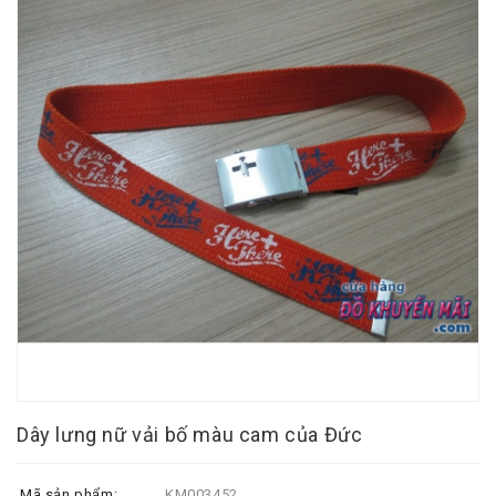
Dây lưng nữ vải bố màu cam của Đức
Mã sản phẩm:
KM003452