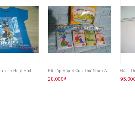
Áo Thun Bé Trai In Hoạt Hình 3D
Bộ Lắp Ráp 4 Con Thú Nhựa Abbott
28.000₫
95.00