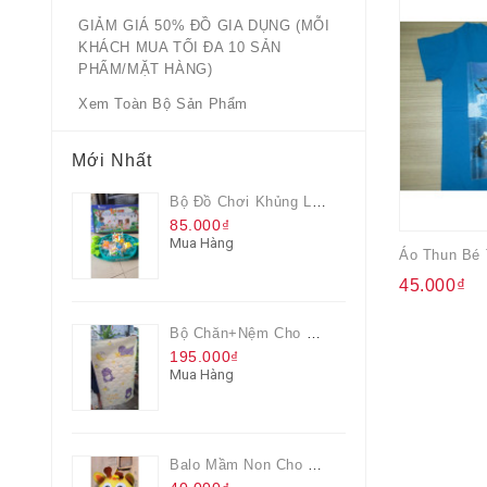
GIẢM GIÁ 50% ĐỒ GIA DỤNG (MỖI
KHÁCH MUA TỐI ĐA 10 SẢN
PHẨM/MẶT HÀNG)
Xem Toàn Bộ Sản Phẩm
Mới Nhất
Bộ Đồ Chơi Khủng Long Đại Chiến
85.000₫
Mua Hàng
45.000₫
Bộ Chăn+nệm Cho Bé Everon Quà Từ Pediasure
195.000₫
Mua Hàng
Balo Mầm Non Cho Bé Grow Màu Vàng