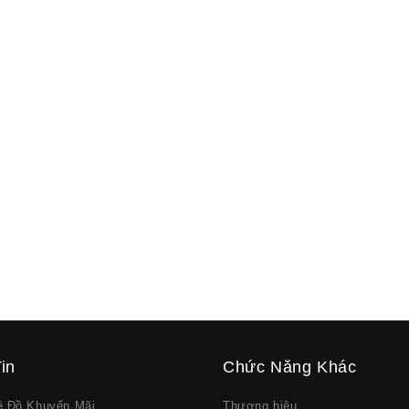
in
Chức Năng Khác
về Đồ Khuyến Mãi
Thương hiệu