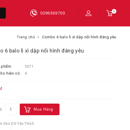
0
0396969700
Trang chủ
Combo 6 balo lì xì dập nổi hình đáng yêu
 6 balo lì xì dập nổi hình đáng yêu
 phẩm:
5071
ho hiện có:
4
₫
g
Mua Hàng
 Vào DS Yêu Thích