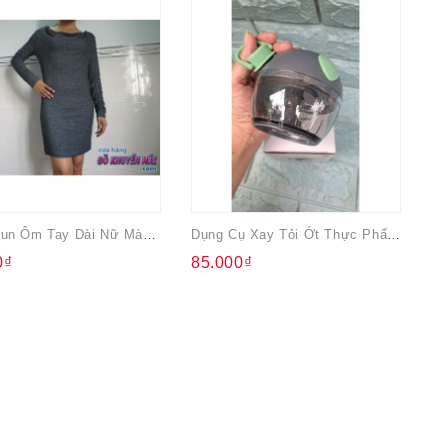
Đầm Thun Ôm Tay Dài Nữ Màu Xám Tiêu
Dụng Cụ Xay Tỏi Ớt Thực Phẩm Mini Lock&Lock 180ml
Qu
0₫
85.000₫
3