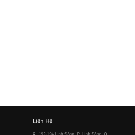
Liên Hệ
192-194 Linh Đông, P. Linh Đông, Q.