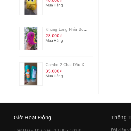
40.000₫
Mua Hàng
Khủng Long Nhồi Bông Cho Bé Chơi Màu Tím
28.000₫
Mua Hàng
Combo 2 Chai Dầu Xả Rejoice 3IN1 Siêu Mềm Mượt Chai 60ML
35.000₫
Mua Hàng
Giờ Hoạt Động
Thông T
Thứ Hai - Thứ Sáu: 10:00 - 18:00
Đôi điều 