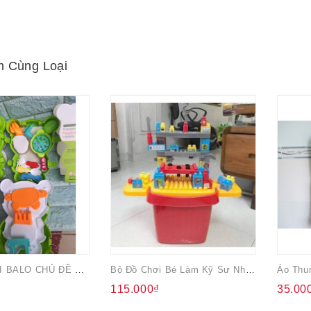
 Cùng Loại
BỘ ĐỒ CHƠI BALO CHỦ ĐỀ NHÀ BẾP VBC QUÀ TẶNG SỮA VITADAILY
Bộ Đồ Chơi Bé Làm Kỹ Sư Nhựa Similac
115.000₫
35.00