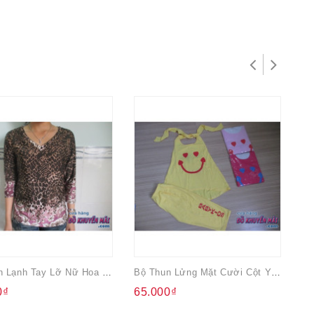
Áo Thun Lạnh Tay Lỡ Nữ Hoa Tím
Bộ Thun Lửng Mặt Cười Cột Yếm Bé Gái
0₫
65.000₫
6