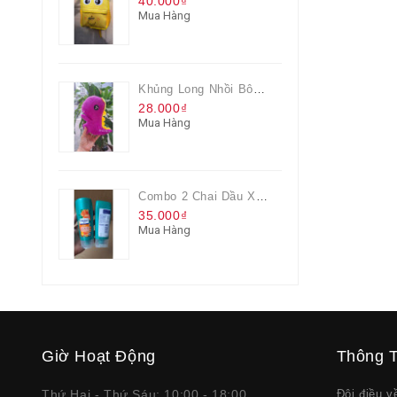
40.000₫
Mua Hàng
Khủng Long Nhồi Bông Cho Bé Chơi Màu Tím
28.000₫
Mua Hàng
Combo 2 Chai Dầu Xả Rejoice 3IN1 Siêu Mềm Mượt Chai 60ML
35.000₫
Mua Hàng
Giờ Hoạt Động
Thông T
Thứ Hai - Thứ Sáu: 10:00 - 18:00
Đôi điều 