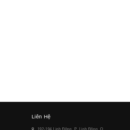
Liên Hệ
192-194 Linh Đông, P. Linh Đông, Q.