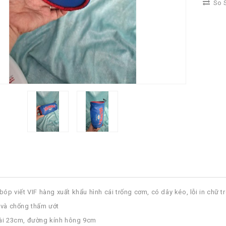
So S
bóp viết VIF hàng xuất khẩu hình cái trống cơm, có dây kéo, lỗi in chữ tr
 và chống thấm ướt
dài 23cm, đường kính hông 9cm