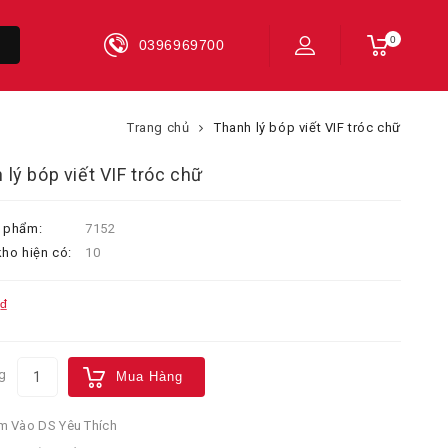
0
0396969700
Trang chủ
Thanh lý bóp viết VIF tróc chữ
 lý bóp viết VIF tróc chữ
 phẩm:
7152
ho hiện có:
10
₫
g
Mua Hàng
 Vào DS Yêu Thích