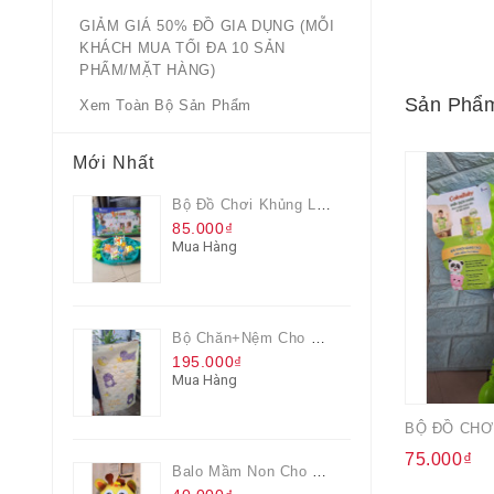
GIẢM GIÁ 50% ĐỒ GIA DỤNG (MỖI
KHÁCH MUA TỐI ĐA 10 SẢN
PHẨM/MẶT HÀNG)
Sản Phẩm
Xem Toàn Bộ Sản Phẩm
Mới Nhất
Bộ Đồ Chơi Khủng Long Đại Chiến
85.000₫
Mua Hàng
Bộ Chăn+nệm Cho Bé Everon Quà Từ Pediasure
195.000₫
Mua Hàng
75.000₫
Balo Mầm Non Cho Bé Grow Màu Vàng