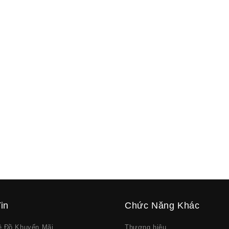
in
Chức Năng Khác
về Đồ Khuyến Mãi
Thương hiệu