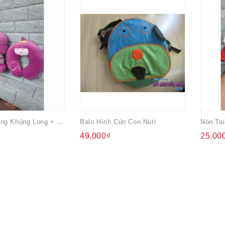
Bộ 1 Gấu Bông Khủng Long + 1 Gối Kê Cổ Pediasure
Balo Hình Cún Con Nuti
49.000₫
25.00