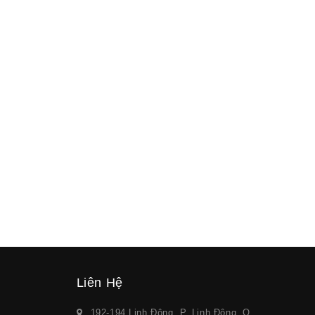
Liên Hệ
192-194 Linh Đông, P. Linh Đông, Q.