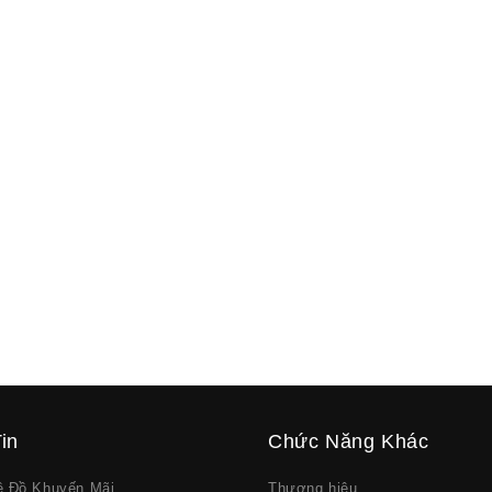
in
Chức Năng Khác
về Đồ Khuyến Mãi
Thương hiệu