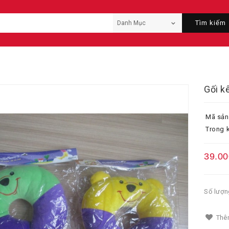
Tìm kiếm
Gối k
Mã sản
Trong k
39.00
Số lượn
Thêm