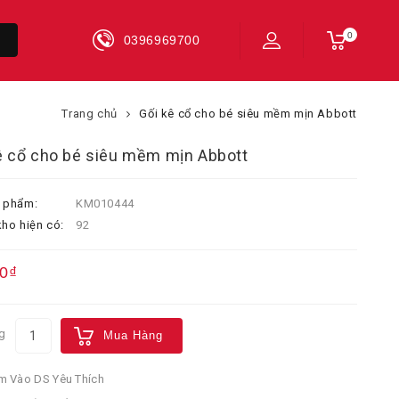
0
0396969700
Trang chủ
Gối kê cổ cho bé siêu mềm mịn Abbott
ê cổ cho bé siêu mềm mịn Abbott
 phẩm:
KM010444
ho hiện có:
92
0₫
g
Mua Hàng
 Vào DS Yêu Thích