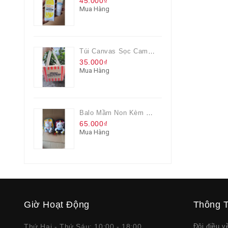
45.000₫
Mua Hàng
Túi Canvas Sọc Cam Có Dây Kéo
35.000₫
Mua Hàng
Balo Mầm Non Kèm Thú Bông Cho Bé
65.000₫
Mua Hàng
Giờ Hoạt Động
Thông T
Thứ Hai - Thứ Sáu: 10:00 - 18:00
Đôi điều 