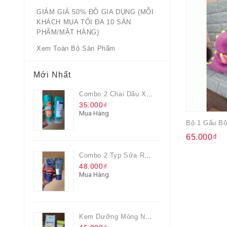
GIẢM GIÁ 50% ĐỒ GIA DỤNG (MỖI
KHÁCH MUA TỐI ĐA 10 SẢN
PHẨM/MẶT HÀNG)
Xem Toàn Bộ Sản Phẩm
Mới Nhất
Combo 2 Chai Dầu Xả Rejoice 3IN1 Siêu Mềm Mượt Chai 60ML
35.000₫
Mua Hàng
65.000₫
Combo 2 Typ Sữa Rửa Mặt Nivea Men Giúp Giảm Mụn, Giảm Hư Tổn Da
48.000₫
Mua Hàng
Kem Dưỡng Mỏng Nhẹ Cấp Ẩm & Sáng Da Vitamin C 20ml