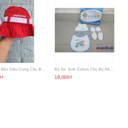
Nón Tai Bèo Siêu Cưng Cho Bé Quà Từ Hãng Vietjet Air Màu Đỏ
Bộ Sơ Sinh Cotton Cho Bé Abbott
0₫
18.000₫
2