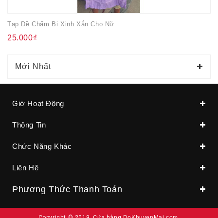
Tạp Dề Chấm Bi Xinh Xắn Cho Nữ
25.000₫
Mới Nhất
Giờ Hoạt Động
Thông Tin
Chức Năng Khác
Liên Hệ
Phương Thức Thanh Toán
Copyright © 2019, Cửa hàng
DoKhuyenMai.com
.