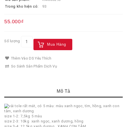
Trong kho hiện có:
93
55.000₫
Số lượng
Mua Hàng
Thêm Vào DS Yêu Thích
So Sánh Sản Phẩm Dịch Vụ
Mô Tả
vải tole rất mát, có 5 màu: màu xanh ngọc, tím, hồng, xanh con
tằm, xanh dương
size 1-2: 7,5kg 5 màu
size 2-3: 10kg xanh ngọc, xanh dương, hồng
size 3-4: 12,5kg xanh dương, XANH CON TẰM