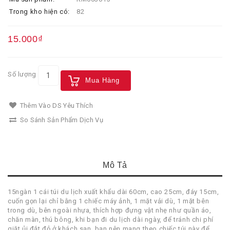
Trong kho hiện có:
82
15.000₫
Số lượng
Mua Hàng
Thêm Vào DS Yêu Thích
So Sánh Sản Phẩm Dịch Vụ
Mô Tả
15ngàn 1 cái túi du lịch xuất khẩu dài 60cm, cao 25cm, đáy 15cm,
cuốn gọn lại chỉ bằng 1 chiếc máy ảnh, 1 mặt vải dù, 1 mặt bên
trong dù, bên ngoài nhựa, thích hợp đựng vật nhẹ như quần áo,
chăn màn, thú bông, khi bạn đi du lịch dài ngày, để tránh chi phí
giặt ủi đắt đỏ ở khách sạn, bạn nên mang theo chiếc túi này để