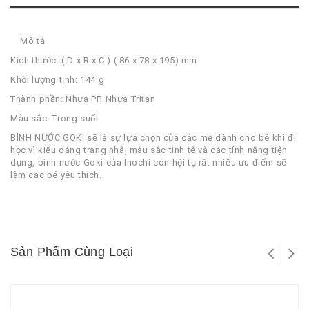
Mô tả
Kích thước: ( D x R x C ) ( 86 x 78 x 195) mm
Khối lượng tịnh: 144 g
Thành phần: Nhựa PP, Nhựa Tritan
Màu sắc: Trong suốt
BÌNH NƯỚC GOKI sẽ là sự lựa chọn của các mẹ dành cho bé khi đi
học vì kiểu dáng trang nhã, màu sắc tinh tế và các tính năng tiện
dụng, bình nước Goki của Inochi còn hội tụ rất nhiều ưu điểm sẽ
làm các bé yêu thích.
Sản Phẩm Cùng Loại