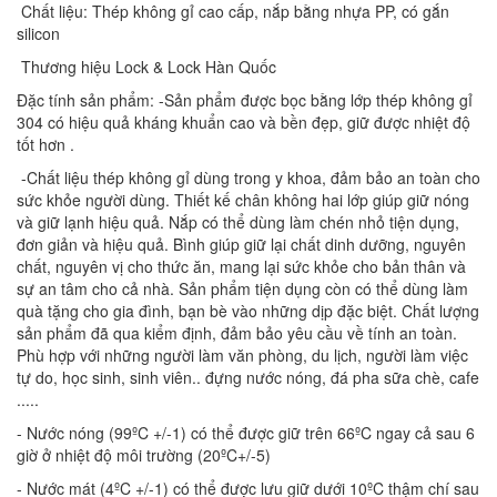
 Chất liệu: Thép không gỉ cao cấp, nắp bằng nhựa PP, có gắn 
silicon 
 Thương hiệu Lock & Lock Hàn Quốc 
Đặc tính sản phẩm: -Sản phẩm được bọc bằng lớp thép không gỉ 
304 có hiệu quả kháng khuẩn cao và bền đẹp, giữ được nhiệt độ 
tốt hơn .
 -Chất liệu thép không gỉ dùng trong y khoa, đảm bảo an toàn cho 
sức khỏe người dùng. Thiết kế chân không hai lớp giúp giữ nóng 
và giữ lạnh hiệu quả. Nắp có thể dùng làm chén nhỏ tiện dụng, 
đơn giản và hiệu quả. Bình giúp giữ lại chất dinh dưỡng, nguyên 
chất, nguyên vị cho thức ăn, mang lại sức khỏe cho bản thân và 
sự an tâm cho cả nhà. Sản phẩm tiện dụng còn có thể dùng làm 
quà tặng cho gia đình, bạn bè vào những dịp đặc biệt. Chất lượng 
sản phẩm đã qua kiểm định, đảm bảo yêu cầu về tính an toàn. 
Phù hợp với những người làm văn phòng, du lịch, người làm việc 
tự do, học sinh, sinh viên.. đựng nước nóng, đá pha sữa chè, cafe 
..... 
- Nước nóng (99ºC +/-1) có thể được giữ trên 66ºC ngay cả sau 6 
giờ ở nhiệt độ môi trường (20ºC+/-5) 
​- Nước mát (4ºC +/-1) có thể được lưu giữ dưới 10ºC thậm chí sau 