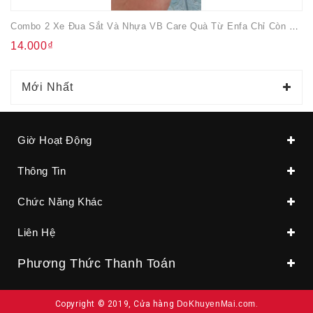
Combo 2 Xe Đua Sắt Và Nhựa VB Care Quà Từ Enfa Chỉ Còn 1 Màu Đỏ
14.000₫
Mới Nhất
Giờ Hoạt Động
Thông Tin
Chức Năng Khác
Liên Hệ
Phương Thức Thanh Toán
Copyright © 2019, Cửa hàng
DoKhuyenMai.com
.