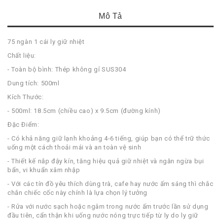
Mô Tả
75 ngàn 1 cái ly giữ nhiệt
Chất liệu:
- Toàn bộ bình: Thép không gỉ SUS304
Dung tích: 500ml
Kích Thước:
- 500ml: 18.5cm (chiều cao) x 9.5cm (đường kính)
Đặc Điểm:
- Có khả năng giữ lạnh khoảng 4-6 tiếng, giúp bạn có thể trữ thức
uống một cách thoải mái và an toàn vệ sinh
- Thiết kế nắp đậy kín, tăng hiệu quả giữ nhiệt và ngăn ngừa bụi
bẩn, vi khuẩn xâm nhập
- Với các tín đồ yêu thích dùng trà, cafe hay nước ấm sáng thì chắc
chắn chiếc cốc này chính là lựa chọn lý tưởng
- Rửa với nước sạch hoặc ngâm trong nước ấm trước lần sử dụng
đầu tiên, cẩn thận khi uống nước nóng trực tiếp từ ly do ly giữ