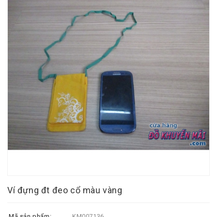
Ví đựng đt đeo cổ màu vàng
Mã sản phẩm:
KM007136