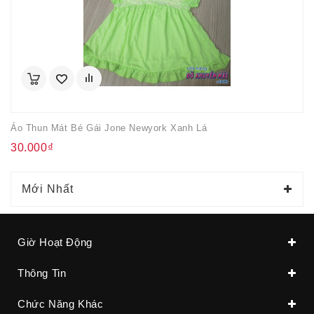
Áo Thun Mát Bé Gái Jone Newyork Xanh Lá
30.000₫
Mới Nhất
Giờ Hoạt Động
Thông Tin
Chức Năng Khác