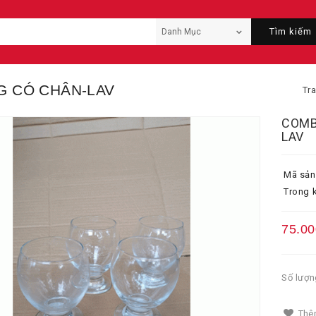
Tìm kiếm
G CÓ CHÂN-LAV
Tr
COMB
LAV
Mã sản
Trong k
75.00
Số lượn
Thêm