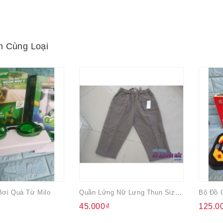
 Cùng Loại
Bơi Quà Từ Milo
Quần Lửng Nữ Lưng Thun Size Lớn
45.000₫
125.0