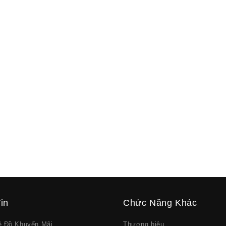
in
Chức Năng Khác
về Đồ Khuyến Mãi
Thương hiệu