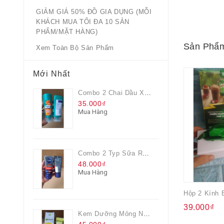
GIẢM GIÁ 50% ĐỒ GIA DỤNG (MỖI
KHÁCH MUA TỐI ĐA 10 SẢN
PHẨM/MẶT HÀNG)
Sản Phẩm
Xem Toàn Bộ Sản Phẩm
Mới Nhất
Combo 2 Chai Dầu Xả Rejoice 3IN1 Siêu Mềm Mượt Chai 60ML
35.000₫
Mua Hàng
Combo 2 Typ Sữa Rửa Mặt Nivea Men Giúp Giảm Mụn, Giảm Hư Tổn Da
48.000₫
Mua Hàng
Hộp 2 Kính 
39.000₫
Kem Dưỡng Mỏng Nhẹ Cấp Ẩm & Sáng Da Vitamin C 20ml