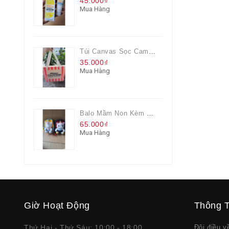
45.000₫
Mua Hàng
Túi Canvas Sọc Cam Có Dây Kéo
35.000₫
Mua Hàng
Balo Mầm Non Kèm Thú Bông Cho Bé
65.000₫
Mua Hàng
Giờ Hoạt Động
Thông T
Thứ Hai - Thứ Sáu: 10:00 - 18:00
Đôi điều 