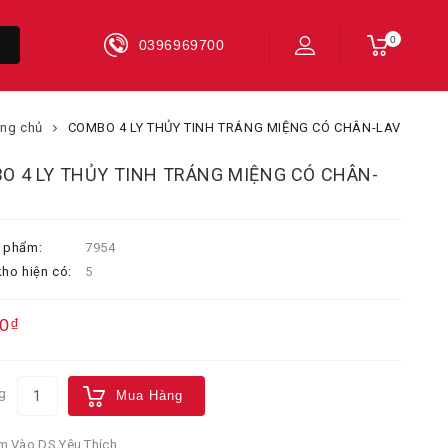
0
0396969700
ang chủ
COMBO 4 LY THỦY TINH TRÁNG MIỆNG CÓ CHÂN-LAV
O 4 LY THỦY TINH TRÁNG MIỆNG CÓ CHÂN-
 phẩm:
7954
ho hiện có:
5
0₫
g
Mua Hàng
 Vào DS Yêu Thích