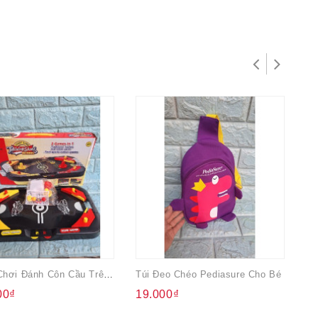
Bộ Đồ Chơi Đánh Côn Cầu Trên Bàn
Túi Đeo Chéo Pediasure Cho Bé
Áo
00₫
19.000₫
5