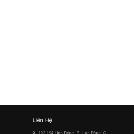
Liên Hệ
192-194 Linh Đông, P. Linh Đông, Q.