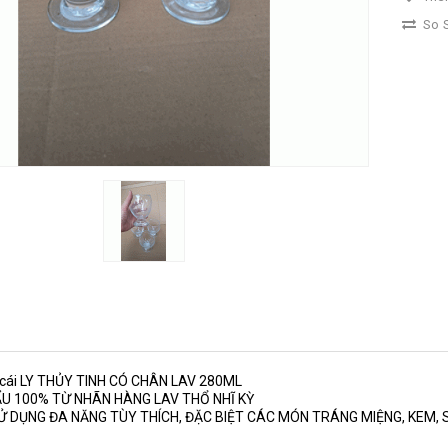
So S
 cái LY THỦY TINH CÓ CHÂN LAV 280ML
U 100% TỪ NHÃN HÀNG LAV THỔ NHĨ KỲ
Ử DỤNG ĐA NĂNG TÙY THÍCH, ĐẶC BIỆT CÁC MÓN TRÁNG MIỆNG, KEM, 