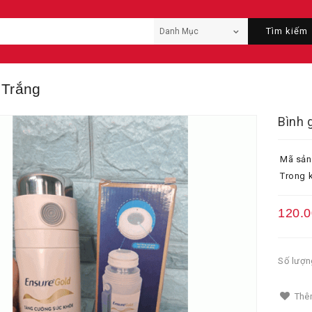
Tìm kiếm
 Trắng
Bình 
Mã sản
Trong k
120.
Số lượn
Thêm