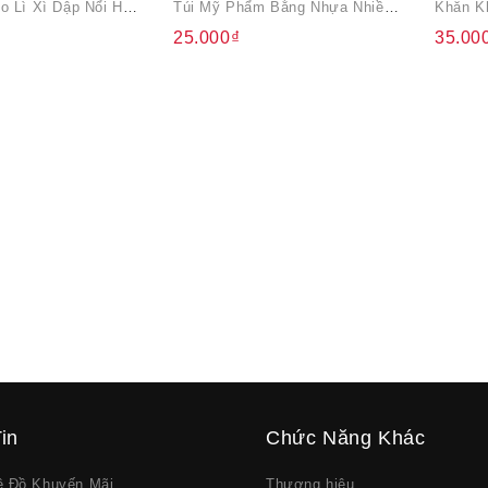
Combo 6 Balo Lì Xì Dập Nổi Hình Đáng Yêu
Túi Mỹ Phẩm Bằng Nhựa Nhiều Màu
25.000₫
35.00
in
Chức Năng Khác
về Đồ Khuyến Mãi
Thương hiệu