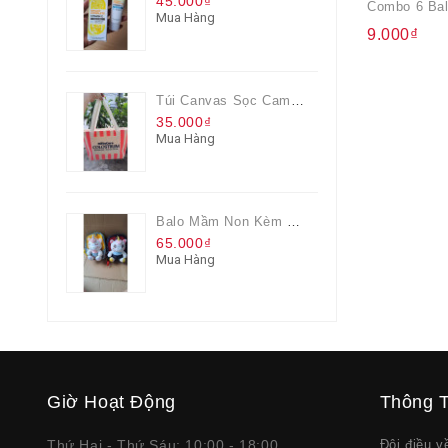
45.000₫
Mua Hàng
9.000₫
Túi Canvas Sọc Cam Có Dây Kéo
35.000₫
Mua Hàng
Balo Mầm Non Kèm Thú Bông Cho Bé
65.000₫
Mua Hàng
Giờ Hoạt Động
Thông T
Thứ Hai - Thứ Sáu: 10:00 - 18:00
Đôi điều 