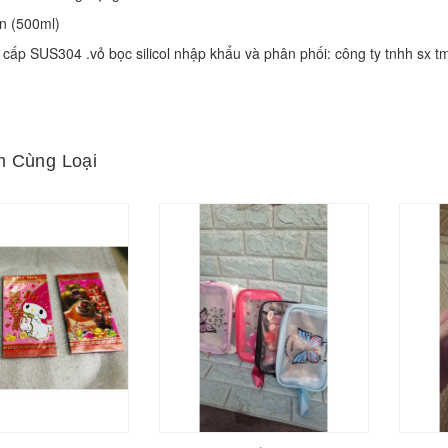
ớn (500ml) 
o cấp SUS304 .vỏ bọc silicol nhập khẩu và phân phối: công ty tnhh sx t
 Cùng Loại