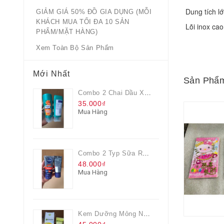
 Dung tích l
GIẢM GIÁ 50% ĐỒ GIA DỤNG (MỖI
KHÁCH MUA TỐI ĐA 10 SẢN
 Lõi inox ca
PHẨM/MẶT HÀNG)
Xem Toàn Bộ Sản Phẩm
Mới Nhất
Sản Phẩm
Combo 2 Chai Dầu Xả Rejoice 3IN1 Siêu Mềm Mượt Chai 60ML
35.000₫
Mua Hàng
Combo 2 Typ Sữa Rửa Mặt Nivea Men Giúp Giảm Mụn, Giảm Hư Tổn Da
48.000₫
Mua Hàng
Kem Dưỡng Mỏng Nhẹ Cấp Ẩm & Sáng Da Vitamin C 20ml