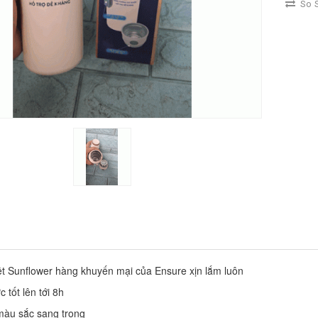
So S
ệt Sunflower hàng khuyến mại của Ensure xịn lắm luôn
c tốt lên tới 8h 
àu sắc sang trọng 