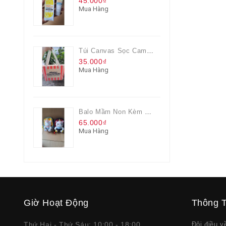
45.000₫
Mua Hàng
Túi Canvas Sọc Cam Có Dây Kéo
35.000₫
Mua Hàng
Balo Mầm Non Kèm Thú Bông Cho Bé
65.000₫
Mua Hàng
Giờ Hoạt Động
Thông T
Thứ Hai - Thứ Sáu: 10:00 - 18:00
Đôi điều 