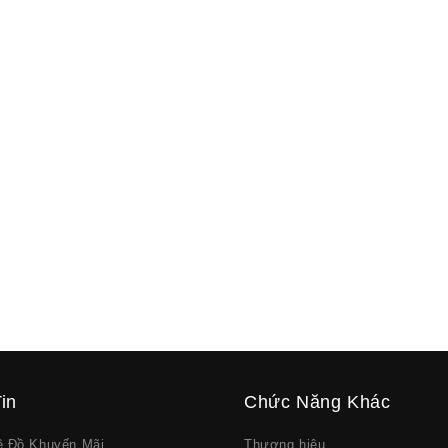
in
Chức Năng Khác
về Đồ Khuyến Mãi
Thương hiệu