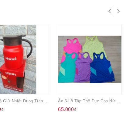
Bình Trà Giữ Nhiệt Dung Tích 1L Qua Từ Nescafe
Áo 3 Lỗ Tập Thể Dục Cho Nữ Hàng Xuất Dư
Th
0₫
65.000₫
5