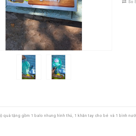
So S
ộ quà tặng gồm 1 balo nhung hình thú, 1 khăn tay cho bé và 1 bình nước