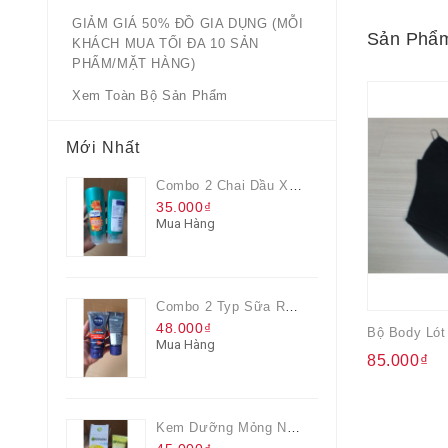
GIẢM GIÁ 50% ĐỒ GIA DỤNG (MỖI
Sản Phẩm
KHÁCH MUA TỐI ĐA 10 SẢN
PHẨM/MẶT HÀNG)
Xem Toàn Bộ Sản Phẩm
Mới Nhất
Combo 2 Chai Dầu Xả Rejoice 3IN1 Siêu Mềm Mượt Chai 60ML
35.000₫
Mua Hàng
Combo 2 Typ Sữa Rửa Mặt Nivea Men Giúp Giảm Mụn, Giảm Hư Tổn Da
48.000₫
Bộ Body Lót
Mua Hàng
85.000₫
Kem Dưỡng Mỏng Nhẹ Cấp Ẩm & Sáng Da Vitamin C 20ml