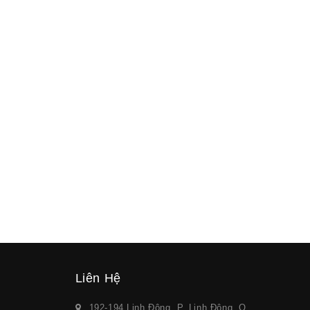
Liên Hệ
192-194 Linh Đông, P. Linh Đông, Q.