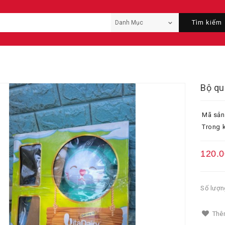
Tìm kiếm
Bộ qu
Mã sản
Trong k
120.
Số lượn
Thêm