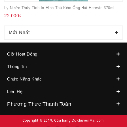
Ly Nước Thủy Tinh In Hình Thú Kèm Ống Hút Herevin 370ml
22.000₫
Mới Nhất
Giờ Hoạt Động
Thông Tin
Chức Năng Khác
Liên Hệ
Phương Thức Thanh Toán
Copyright © 2019, Cửa hàng
DoKhuyenMai.com
.