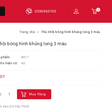
0
0396969700
Trang chủ
Thú nhồi bông hình khủng long 3 màu
hồi bông hình khủng long 3 màu
 phẩm:
8611
ho hiện có:
60
0₫
g
Mua Hàng
 Vào DS Yêu Thích