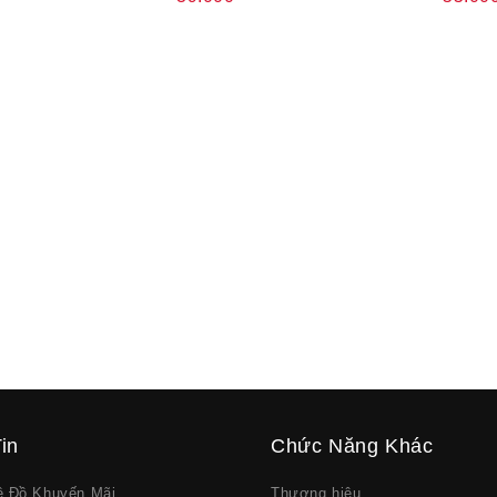
in
Chức Năng Khác
về Đồ Khuyến Mãi
Thương hiệu