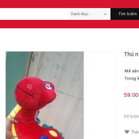
Tìm kiếm
Thú n
Mã sản
Trong k
59.00
Số lượn
Thêm