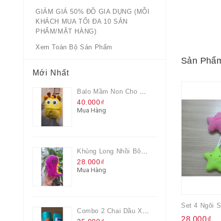
GIẢM GIÁ 50% ĐỒ GIA DỤNG (MỖI
KHÁCH MUA TỐI ĐA 10 SẢN
PHẨM/MẶT HÀNG)
Xem Toàn Bộ Sản Phẩm
Sản Phẩm
Mới Nhất
Balo Mầm Non Cho Bé Grow Màu Vàng
40.000₫
Mua Hàng
Khủng Long Nhồi Bông Cho Bé Chơi Màu Tím
28.000₫
Mua Hàng
Set 4 Ngôi 
Combo 2 Chai Dầu Xả Rejoice 3IN1 Siêu Mềm Mượt Chai 60ML
28.000₫