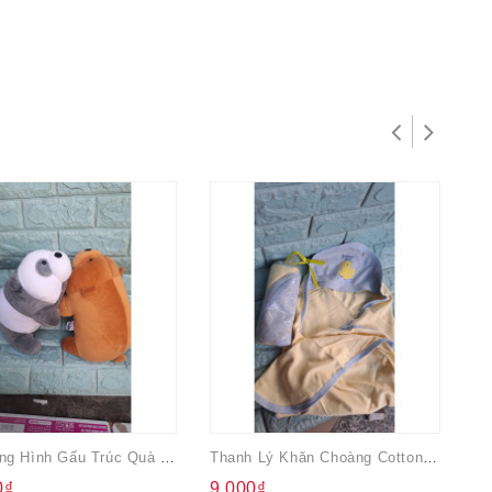
Gấu Bông Hình Gấu Trúc Quà Từ Comfort
Thanh Lý Khăn Choàng Cotton Jonson Cho Bé
0₫
9.000₫
1