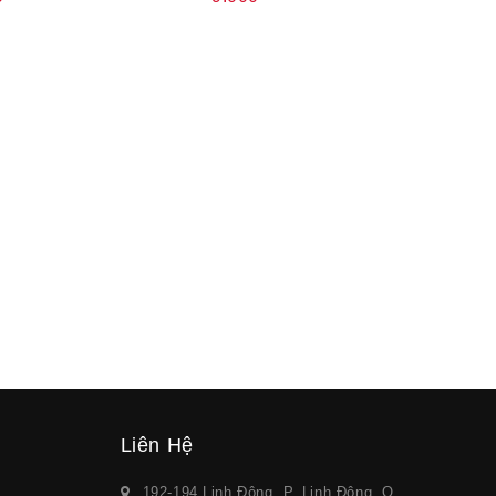
Liên Hệ
192-194 Linh Đông, P. Linh Đông, Q.