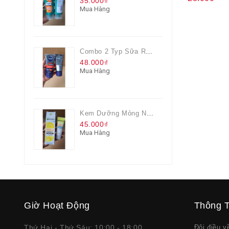
35.000₫
Mua Hàng
Combo 2 Typ Sữa Rửa Mặt Nivea Men Giúp Giảm Mụn, Giảm Hư Tổn Da
48.000₫
Mua Hàng
Kem Dưỡng Mỏng Nhẹ Cấp Ẩm & Sáng Da Vitamin C 20ml
45.000₫
Mua Hàng
Giờ Hoạt Động
Thông T
Thứ Hai - Thứ Sáu: 10:00 - 18:00
Đôi điều 