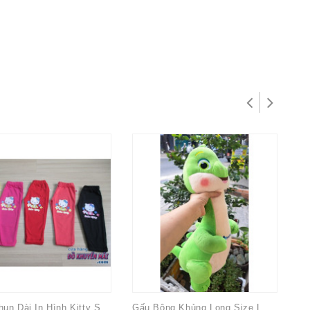
Quần Thun Dài In Hình Kitty Sz Lớn
Gấu Bông Khủng Long Size Lớn Vita