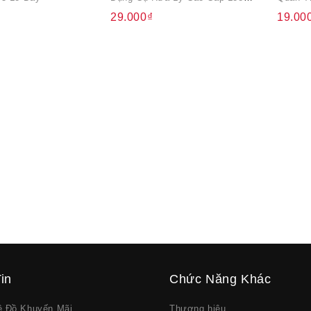
29.000₫
19.00
in
Chức Năng Khác
về Đồ Khuyến Mãi
Thương hiệu