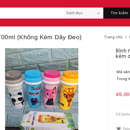
Tìm kiếm
 700ml (không Kèm Dây Đeo)
Trang chủ
Bình 
kèm d
Mã sản
Trong k
45.00
Số lượn
Thêm