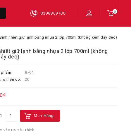
0
0396969700
Bình nhiệt giữ lạnh bằng nhựa 2 lớp 700ml (không kèm dây đeo)
nhiệt giữ lạnh bằng nhựa 2 lớp 700ml (không
ây đeo)
 phẩm:
8761
ho hiện có:
20
0₫
g
Mua Hàng
 Vào DS Yêu Thích