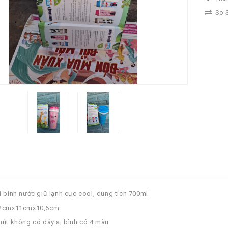
So S
i bình nước giữ lạnh cực cool, dung tích 700ml
22cmx11cmx10,6cm
hút không có dây ạ, bình có 4 màu