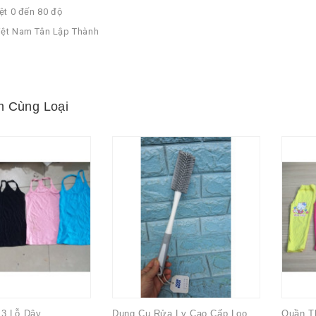
iệt 0 đến 80 độ
iệt Nam Tân Lập Thành
 Cùng Loại
3 Lỗ Dây
Dụng Cụ Rửa Ly Cao Cấp Look Kool