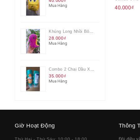
40.000₫
Mua Hàng
40.000₫
Khủng Long Nhồi Bông Cho Bé Chơi Màu Tím
28.000₫
Mua Hàng
Combo 2 Chai Dầu Xả Rejoice 3IN1 Siêu Mềm Mượt Chai 60ML
35.000₫
Mua Hàng
Giờ Hoạt Động
Thông T
Thứ Hai - Thứ Sáu: 10:00 - 18:00
Đôi điều 