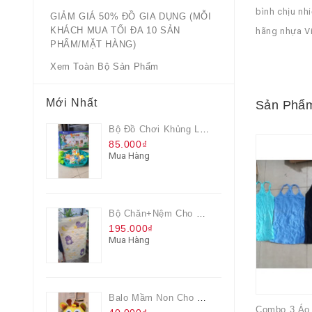
bình chịu nh
GIẢM GIÁ 50% ĐỒ GIA DỤNG (MỖI
KHÁCH MUA TỐI ĐA 10 SẢN
hãng nhựa V
PHẨM/MẶT HÀNG)
Xem Toàn Bộ Sản Phẩm
Mới Nhất
Sản Phẩm
Bộ Đồ Chơi Khủng Long Đại Chiến
85.000₫
Mua Hàng
Bộ Chăn+nệm Cho Bé Everon Quà Từ Pediasure
195.000₫
Mua Hàng
Balo Mầm Non Cho Bé Grow Màu Vàng
Combo 3 Áo 