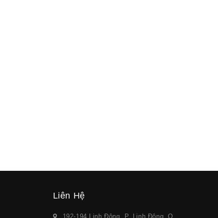
Liên Hệ
192-194 Linh Đông, P. Linh Đông, Q.