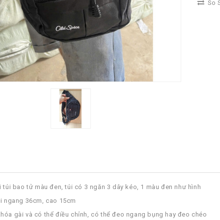
So S
i túi bao tử màu đen, túi có 3 ngăn 3 dây kéo, 1 màu đen như hình
úi ngang 36cm, cao 15cm
hóa gài và có thể điều chỉnh, có thể đeo ngang bụng hay đeo chéo