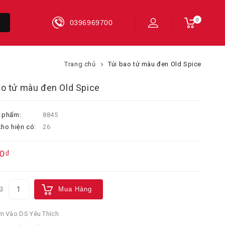
0
0396969700
Trang chủ
Túi bao tử màu đen Old Spice
ao tử màu đen Old Spice
 phẩm:
8845
ho hiện có:
26
0₫
g
Mua Hàng
 Vào DS Yêu Thích