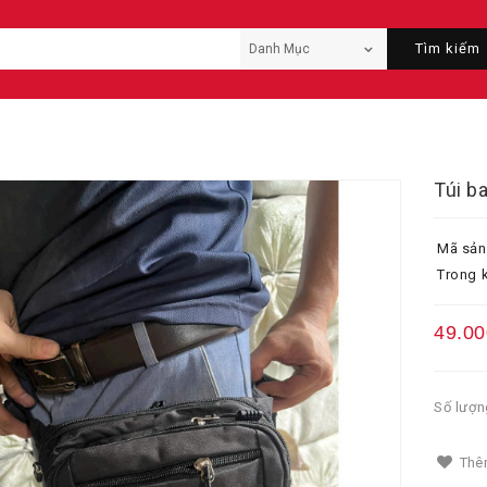
Tìm kiếm
Túi b
Mã sản
Trong k
49.00
Số lượn
Thêm