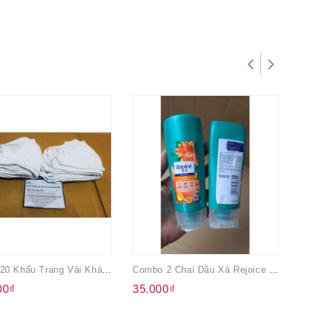
Combo 20 Khẩu Trang Vải Kháng Khuẩn
Combo 2 Chai Dầu Xả Rejoice 3IN1 Siêu Mềm Mượt Chai 60ML
Câ
00₫
35.000₫
3