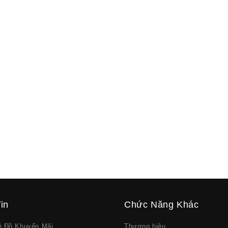
in
Chức Năng Khác
về Đồ Khuyến Mãi
Thương hiệu