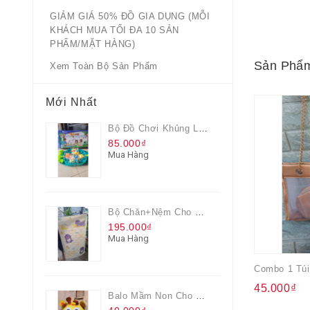
GIẢM GIÁ 50% ĐỒ GIA DỤNG (MỖI
KHÁCH MUA TỐI ĐA 10 SẢN
PHẨM/MẶT HÀNG)
Sản Phẩm
Xem Toàn Bộ Sản Phẩm
Mới Nhất
Bộ Đồ Chơi Khủng Long Đại Chiến
85.000₫
Mua Hàng
Bộ Chăn+nệm Cho Bé Everon Quà Từ Pediasure
195.000₫
Mua Hàng
45.000₫
Balo Mầm Non Cho Bé Grow Màu Vàng