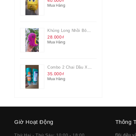
40.000₫
Mua Hàng
Khủng Long Nhồi Bông Cho Bé Chơi Màu Tím
28.000₫
Mua Hàng
Combo 2 Chai Dầu Xả Rejoice 3IN1 Siêu Mềm Mượt Chai 60ML
35.000₫
Mua Hàng
Giờ Hoạt Động
Thông T
Thứ Hai - Thứ Sáu: 10:00 - 18:00
Đôi điều 