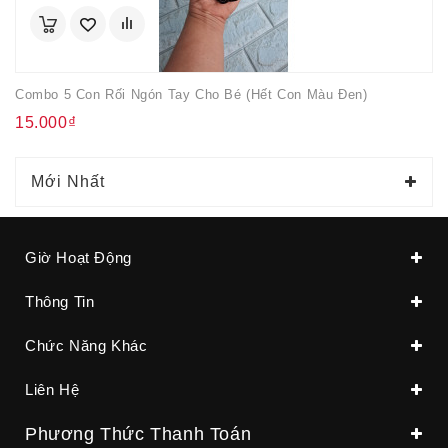
Combo 5 Con Rối Ngón Tay Cho Bé (hết Con Màu Đen)
15.000₫
Mới Nhất
Giờ Hoạt Động
Thông Tin
Chức Năng Khác
Liên Hệ
Phương Thức Thanh Toán