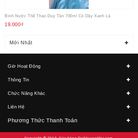
Bình Nước Thể Thao Duy Tân 700ml Có Dây Xanh Lá
19.000₫
Mới Nhất
Giờ Hoạt Động
Thông Tin
Chức Năng Khác
Liên Hệ
Phương Thức Thanh Toán