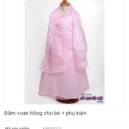
Đầm voan hồng cho bé + phụ kiện
Mã sản phẩm:
KM005222