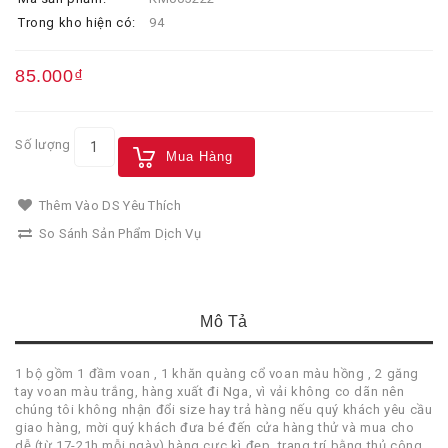
Trong kho hiện có:
94
85.000₫
Số lượng
Mua Hàng
Thêm Vào DS Yêu Thích
So Sánh Sản Phẩm Dịch Vụ
Mô Tả
1 bộ gồm 1 đầm voan , 1 khăn quàng cổ voan màu hồng , 2 găng
tay voan màu trắng, hàng xuất đi Nga, vì vải không co dãn nên
chúng tôi không nhận đổi size hay trả hàng nếu quý khách yêu cầu
giao hàng, mời quý khách đưa bé đến cửa hàng thử và mua cho
dễ (từ 17-21h mỗi ngày) hàng cực kì đẹp, trang trí bằng thủ công