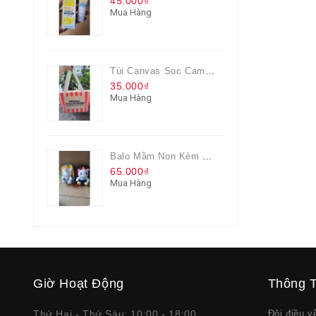
45.000₫
Mua Hàng
Túi Canvas Sọc Cam Có Dây Kéo
35.000₫
Mua Hàng
Balo Mầm Non Kèm Thú Bông Cho Bé
65.000₫
Mua Hàng
Giờ Hoạt Động
Thông T
Thứ Hai - Thứ Sáu: 10:00 - 18:00
Đôi điều 