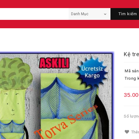
Tìm kiếm
Kệ tr
Mã sản
Trong k
35.00
Số lượn
Thêm