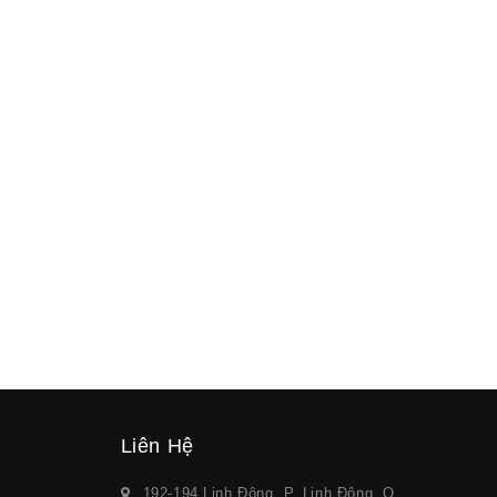
Liên Hệ
192-194 Linh Đông, P. Linh Đông, Q.