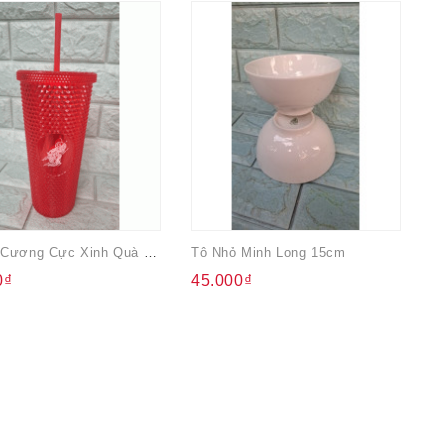
Ly Kim Cương Cực Xinh Quà Từ Sting 710ml
Tô Nhỏ Minh Long 15cm
0₫
45.000₫
1