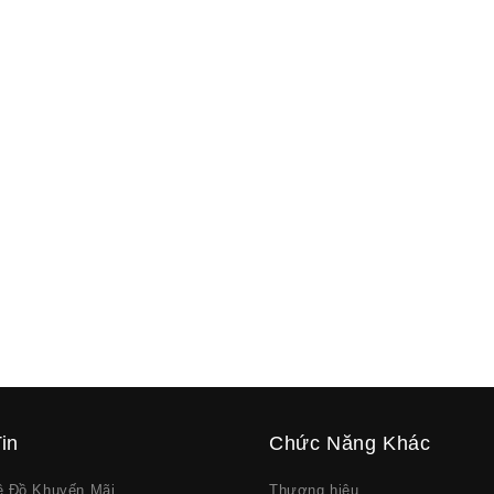
in
Chức Năng Khác
về Đồ Khuyến Mãi
Thương hiệu