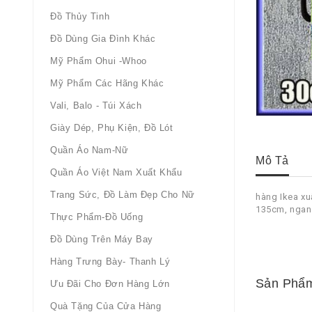
Đồ Thủy Tinh
Đồ Dùng Gia Đình Khác
Mỹ Phẩm Ohui -whoo
Mỹ Phẩm Các Hãng Khác
Vali, Balo - Túi Xách
Giày Dép, Phụ Kiện, Đồ Lót
Quần Áo Nam-Nữ
Mô Tả
Quần Áo Việt Nam Xuất Khẩu
Trang Sức, Đồ Làm Đẹp Cho Nữ
hàng Ikea xuấ
135cm, ngan
Thực Phẩm-Đồ Uống
Đồ Dùng Trên Máy Bay
Hàng Trưng Bày- Thanh Lý
Sản Phẩm
Ưu Đãi Cho Đơn Hàng Lớn
Quà Tặng Của Cửa Hàng