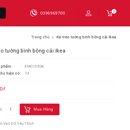
0
0396969700
Trang chủ
Kệ treo tường bình bông cải Ikea
eo tường bình bông cải Ikea
 phẩm:
KM013908
ho hiện có:
74
0₫
g
Mua Hàng
 Vào DS Yêu Thích