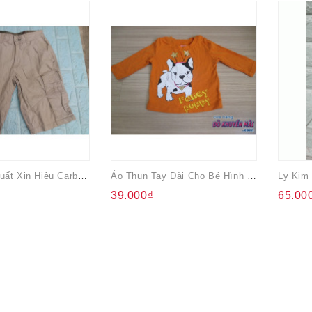
Quần Kaki Xuất Xịn Hiệu Carbon Nam Size 26
Áo Thun Tay Dài Cho Bé Hình Chú Cún Fancy
39.000₫
65.00