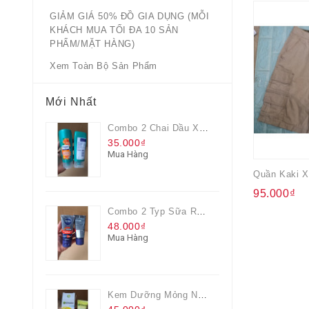
GIẢM GIÁ 50% ĐỒ GIA DỤNG (MỖI
KHÁCH MUA TỐI ĐA 10 SẢN
PHẨM/MẶT HÀNG)
Xem Toàn Bộ Sản Phẩm
Mới Nhất
Combo 2 Chai Dầu Xả Rejoice 3IN1 Siêu Mềm Mượt Chai 60ML
35.000₫
Mua Hàng
95.000₫
Combo 2 Typ Sữa Rửa Mặt Nivea Men Giúp Giảm Mụn, Giảm Hư Tổn Da
48.000₫
Mua Hàng
Kem Dưỡng Mỏng Nhẹ Cấp Ẩm & Sáng Da Vitamin C 20ml