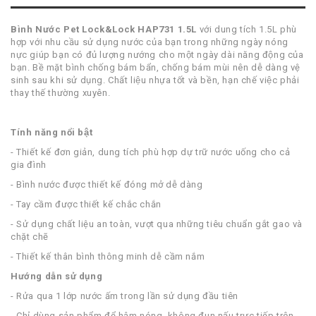
Bình Nước Pet Lock&Lock HAP731 1.5L
với dung tích 1.5L phù
hợp với nhu cầu sử dụng nước của bạn trong những ngày nóng
nực giúp bạn có đủ lượng nướng cho một ngày dài năng động của
bạn. Bề mặt bình chống bám bẩn, chống bám mùi nên dễ dàng vệ
sinh sau khi sử dụng. Chất liệu nhựa tốt và bền, hạn chế việc phải
thay thế thường xuyên.
Tính năng nổi bật
- Thiết kế đơn giản, dung tích phù hợp dự trữ nước uống cho cả
gia đình
- Bình nước được thiết kế đóng mở dễ dàng
- Tay cầm được thiết kế chắc chắn
- Sử dụng chất liệu an toàn, vượt qua những tiêu chuẩn gắt gao và
chặt chẽ
- Thiết kế thân bình thông minh dễ cầm nắm
Hướng dẫn sử dụng
- Rửa qua 1 lớp nước ấm trong lần sử dụng đầu tiên
- Chỉ dùng sản phẩm để hâm nóng, không đun nấu trực tiếp trên