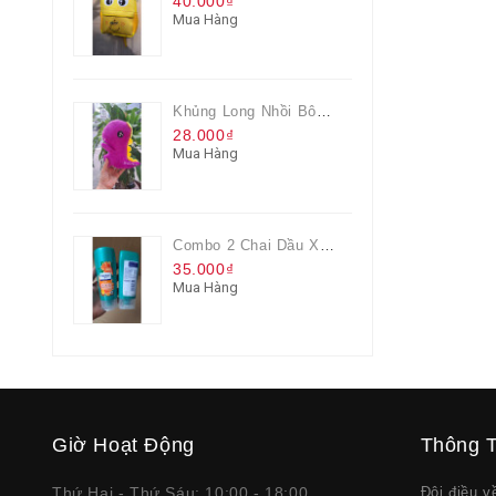
40.000₫
Mua Hàng
Khủng Long Nhồi Bông Cho Bé Chơi Màu Tím
28.000₫
Mua Hàng
Combo 2 Chai Dầu Xả Rejoice 3IN1 Siêu Mềm Mượt Chai 60ML
35.000₫
Mua Hàng
Giờ Hoạt Động
Thông T
Thứ Hai - Thứ Sáu: 10:00 - 18:00
Đôi điều 