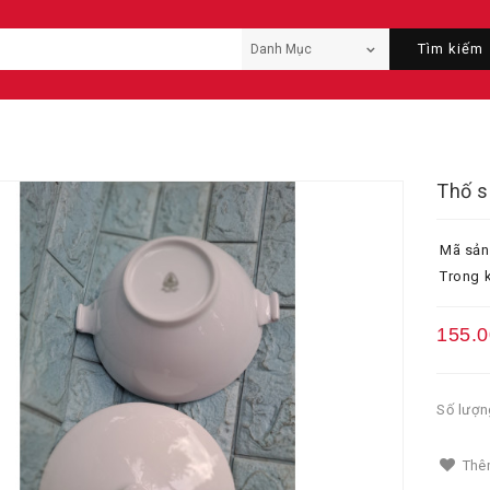
Tìm kiếm
Thố s
Mã sản
Trong k
155.
Số lượn
Thêm