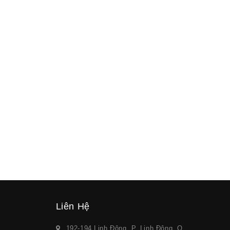
Liên Hệ
192-194 Linh Đông, P. Linh Đông, Q.