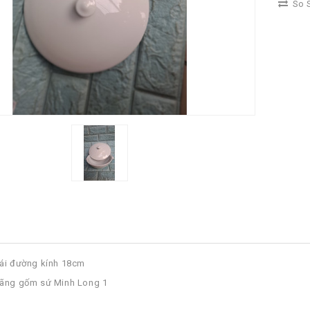
So S
cái đường kính 18cm
hãng gốm sứ Minh Long 1