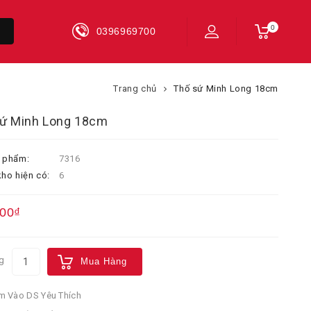
0
0396969700
Trang chủ
Thố sứ Minh Long 18cm
ứ Minh Long 18cm
 phẩm:
7316
ho hiện có:
6
000₫
g
Mua Hàng
 Vào DS Yêu Thích