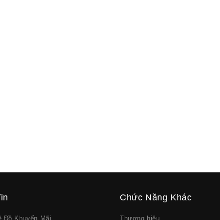
in
Chức Năng Khác
về Đồ Khuyến Mãi
Thương hiệu