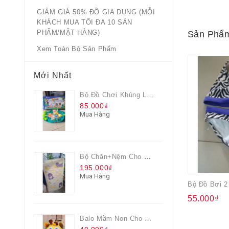
GIẢM GIÁ 50% ĐỒ GIA DỤNG (MỖI
KHÁCH MUA TỐI ĐA 10 SẢN
PHẨM/MẶT HÀNG)
Sản Phẩm
Xem Toàn Bộ Sản Phẩm
Mới Nhất
Bộ Đồ Chơi Khủng Long Đại Chiến
85.000₫
Mua Hàng
Bộ Chăn+nệm Cho Bé Everon Quà Từ Pediasure
195.000₫
Mua Hàng
Bộ Đồ Bơi 2
55.000₫
Balo Mầm Non Cho Bé Grow Màu Vàng