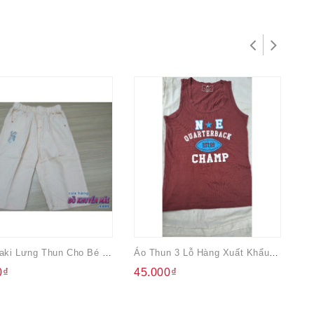
Quần Kaki Lưng Thun Cho Bé Sport Size 7
Áo Thun 3 Lỗ Hàng Xuất Khẩu Vải Cực Mát Cho Nam
Áo
0₫
45.000₫
4