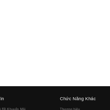
in
Chức Năng Khác
về Đồ Khuyến Mãi
Thương hiệu