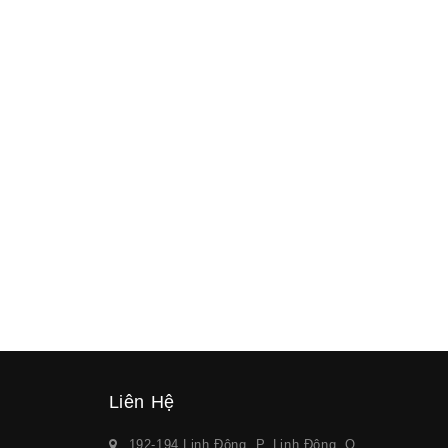
Liên Hệ
192-194 Linh Đông, P. Linh Đông, Q.