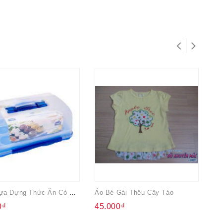
Hộp Nhựa Đựng Thức Ăn Có Khay Trứng 10 Lít
Áo Bé Gái Thêu Cây Táo
0₫
45.000₫
9