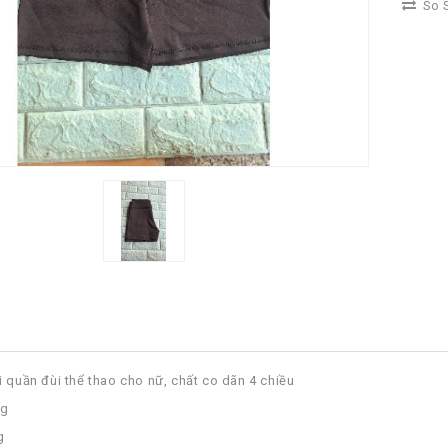
So S
i quần đùi thể thao cho nữ, chất co dãn 4 chiều
kg
g