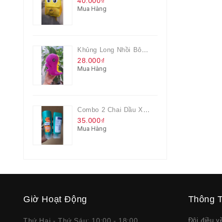
40.000₫
Mua Hàng
Khủng Long Nhồi Bông Cho Bé Chơi Màu Tím
28.000₫
Mua Hàng
Combo 2 Chai Dầu Xả Rejoice 3IN1 Siêu Mềm Mượt Chai 60ML
35.000₫
Mua Hàng
Giờ Hoạt Động
Thông T
Thứ Hai - Thứ Sáu: 10:00 - 18:00
Đôi điều 