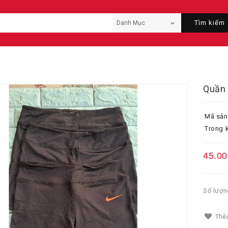
Tìm kiếm
Quần 
Mã sản
Trong k
45.00
Số lượn
Thêm