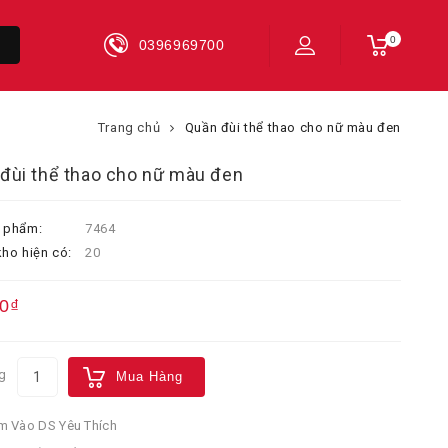
0
0396969700
Trang chủ
Quần đùi thể thao cho nữ màu đen
đùi thể thao cho nữ màu đen
 phẩm:
7464
ho hiện có:
20
0₫
g
Mua Hàng
 Vào DS Yêu Thích