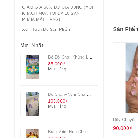
GIẢM GIÁ 50% ĐỒ GIA DỤNG (MỖI
KHÁCH MUA TỐI ĐA 10 SẢN
PHẨM/MẶT HÀNG)
Sản Phẩm
Xem Toàn Bộ Sản Phẩm
Mới Nhất
Bộ Đồ Chơi Khủng Long Đại Chiến
85.000₫
Mua Hàng
Bộ Chăn+nệm Cho Bé Everon Quà Từ Pediasure
195.000₫
Mua Hàng
90.000₫
Balo Mầm Non Cho Bé Grow Màu Vàng