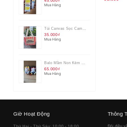
45.000₫
Mua Hàng
Túi Canvas Sọc Cam Có Dây Kéo
35.000₫
Mua Hàng
Balo Mầm Non Kèm Thú Bông Cho Bé
65.000₫
Mua Hàng
Giờ Hoạt Động
Thông T
Thứ Hai - Thứ Sáu: 10:00 - 18:00
Đôi điều 