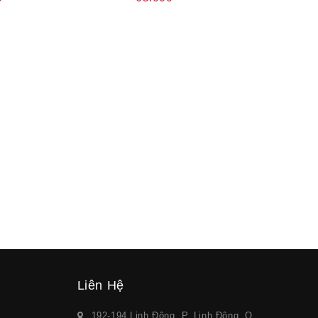
Liên Hệ
192-194 Linh Đông, P. Linh Đông, Q.