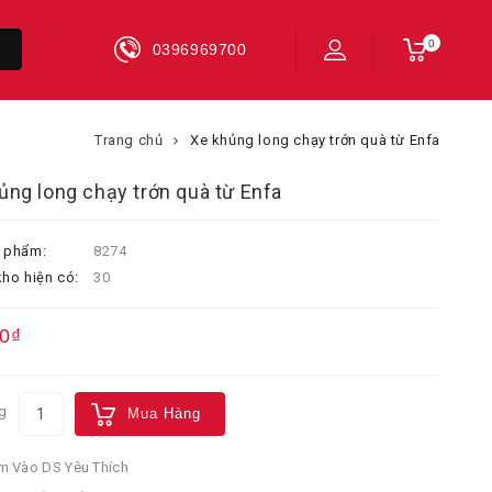
0
0396969700
Trang chủ
Xe khủng long chạy trớn quà từ Enfa
ủng long chạy trớn quà từ Enfa
 phẩm:
8274
ho hiện có:
30
0₫
g
Mua Hàng
 Vào DS Yêu Thích