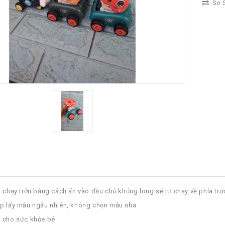
So S
, chạy trớn bằng cách ấn vào đầu chú khủng long sẽ tự chạy về phía trư
ép lấy mẫu ngẫu nhiên, không chọn mẫu nha
n cho sức khỏe bé