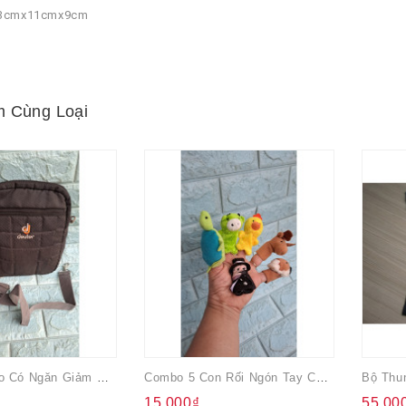
 13cmx11cmx9cm
 Cùng Loại
Túi Đeo Chéo Có Ngăn Giảm Sốc Cho Ipad Deuter
Combo 5 Con Rối Ngón Tay Cho Bé (hết Con Màu Đen)
15.000₫
55.00