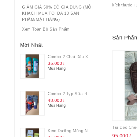
kích thước
GIẢM GIÁ 50% ĐỒ GIA DỤNG (MỖI
KHÁCH MUA TỐI ĐA 10 SẢN
PHẨM/MẶT HÀNG)
Xem Toàn Bộ Sản Phẩm
Sản Phẩm
Mới Nhất
Combo 2 Chai Dầu Xả Rejoice 3IN1 Siêu Mềm Mượt Chai 60ML
35.000₫
Mua Hàng
Combo 2 Typ Sữa Rửa Mặt Nivea Men Giúp Giảm Mụn, Giảm Hư Tổn Da
48.000₫
Mua Hàng
Kem Dưỡng Mỏng Nhẹ Cấp Ẩm & Sáng Da Vitamin C 20ml
95.000₫