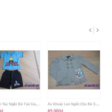
Bộ Thun Tay Ngắn Bé Trai Gangnam Style Sz2-3
Áo Khoác Len Ngắn Cho Bé Sunny
0₫
65.000₫
3