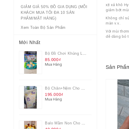
xịt xả khô H
GIẢM GIÁ 50% ĐỒ GIA DỤNG (MỖI
giảm bớt mùi
KHÁCH MUA TỐI ĐA 10 SẢN
Không chỉ sử
PHẨM/MẶT HÀNG)
màn v.v..
Xem Toàn Bộ Sản Phẩm
Với mùi thơm 
dễ dàng bỏ t
Mới Nhất
Bộ Đồ Chơi Khủng Long Đại Chiến
85.000₫
Mua Hàng
Sản Phẩm
Bộ Chăn+nệm Cho Bé Everon Quà Từ Pediasure
195.000₫
Mua Hàng
Balo Mầm Non Cho Bé Grow Màu Vàng