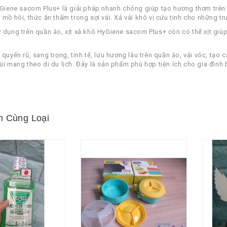
yGiene sacom Plus+ là giải pháp nhanh chóng giúp tạo hương thơm trên 
 mồ hôi, thức ăn thấm trong sợi vải. Xả vải khô vị cứu tinh cho những t
 dụng trên quần áo, xịt xả khô HyGiene sacom Plus+ còn có thể xịt giú
quyến rũ, sang trọng, tinh tế, lưu hương lâu trên quần áo, vải vóc, tạo c
úi mang theo di du lịch. Đây là sản phẩm phù hợp tiện ích cho gia đình 
 Cùng Loại