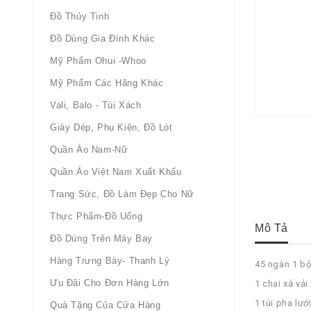
Đồ Thủy Tinh
Đồ Dùng Gia Đình Khác
Mỹ Phẩm Ohui -whoo
Mỹ Phẩm Các Hãng Khác
Vali, Balo - Túi Xách
Giày Dép, Phụ Kiện, Đồ Lót
Quần Áo Nam-Nữ
Quần Áo Việt Nam Xuất Khẩu
Trang Sức, Đồ Làm Đẹp Cho Nữ
Thực Phẩm-Đồ Uống
Mô Tả
Đồ Dùng Trên Máy Bay
Hàng Trưng Bày- Thanh Lý
45 ngàn 1 bộ
Ưu Đãi Cho Đơn Hàng Lớn
1 chai xả vả
1 túi pha lư
Quà Tặng Của Cửa Hàng