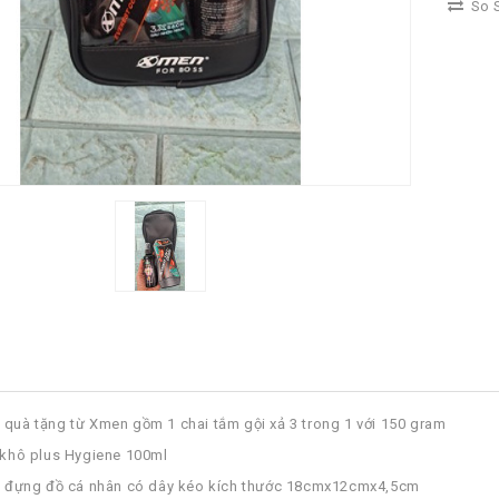
So S
 quà tặng từ Xmen gồm 1 chai tắm gội xả 3 trong 1 với 150 gram
i khô plus Hygiene 100ml
ới đựng đồ cá nhân có dây kéo kích thước 18cmx12cmx4,5cm