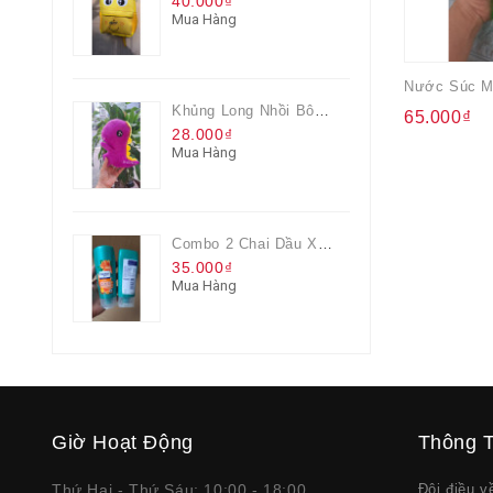
40.000₫
Mua Hàng
Khủng Long Nhồi Bông Cho Bé Chơi Màu Tím
65.000₫
28.000₫
Mua Hàng
Combo 2 Chai Dầu Xả Rejoice 3IN1 Siêu Mềm Mượt Chai 60ML
35.000₫
Mua Hàng
Giờ Hoạt Động
Thông T
Thứ Hai - Thứ Sáu: 10:00 - 18:00
Đôi điều 