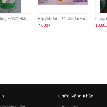
Nước Súc Miệng MONDAHMIN Không Cồn 800ml
Hộp Chia Sữa, Bột Cho Bé Vinamilk
7.000₫
18.00
in
Chức Năng Khác
về Đồ Khuyến Mãi
Thương hiệu