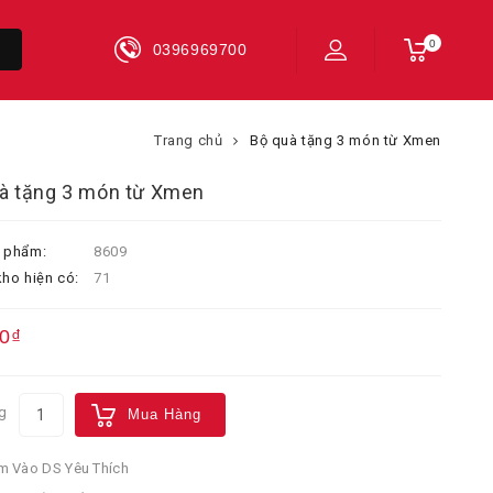
0
0396969700
Trang chủ
Bộ quà tặng 3 món từ Xmen
à tặng 3 món từ Xmen
 phẩm:
8609
ho hiện có:
71
0₫
g
Mua Hàng
 Vào DS Yêu Thích