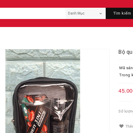
Tìm kiếm
Bộ qu
Mã sản
Trong k
45.00
Số lượn
Thêm