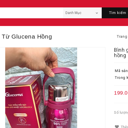
Tìm kiếm
à Từ Glucena Hồng
Trang
Bình 
hồng
Mã sản
Trong k
199.
Số lượn
Thêm