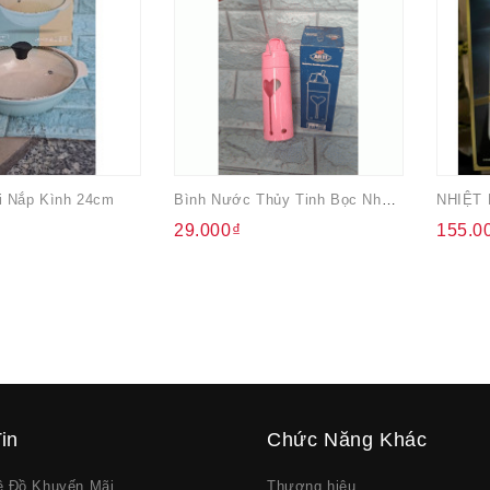
i Nắp Kình 24cm
Bình Nước Thủy Tinh Bọc Nhựa Hồng Có Ống Hút 260ml Arti
29.000₫
155.0
in
Chức Năng Khác
về Đồ Khuyến Mãi
Thương hiệu