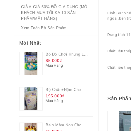
GIẢM GIÁ 50% ĐỒ GIA DỤNG (MỖI
KHÁCH MUA TỐI ĐA 10 SẢN
Bình Giữ Nhi
ngoài.bên tr
PHẨM/MẶT HÀNG)
Xem Toàn Bộ Sản Phẩm
Dung tích 11
Mới Nhất
Chất liệu th
Bộ Đồ Chơi Khủng Long Đại Chiến
85.000₫
Mua Hàng
Chất liệu th
Bộ Chăn+nệm Cho Bé Everon Quà Từ Pediasure
195.000₫
Sản Phẩm
Mua Hàng
Balo Mầm Non Cho Bé Grow Màu Vàng