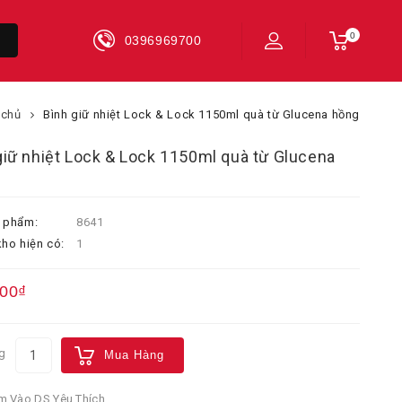
0
0396969700
 chủ
Bình giữ nhiệt Lock & Lock 1150ml quà từ Glucena hồng
giữ nhiệt Lock & Lock 1150ml quà từ Glucena
 phẩm:
8641
ho hiện có:
1
000₫
g
Mua Hàng
 Vào DS Yêu Thích