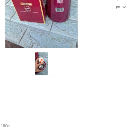
So S
 1150ml