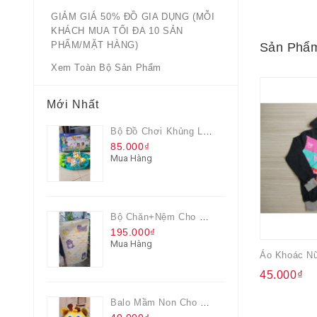
GIẢM GIÁ 50% ĐỒ GIA DỤNG (MỖI
KHÁCH MUA TỐI ĐA 10 SẢN
PHẨM/MẶT HÀNG)
Sản Phẩm
Xem Toàn Bộ Sản Phẩm
Mới Nhất
Bộ Đồ Chơi Khủng Long Đại Chiến
85.000₫
Mua Hàng
Bộ Chăn+nệm Cho Bé Everon Quà Từ Pediasure
195.000₫
Mua Hàng
Áo Khoác Nữ
45.000₫
Balo Mầm Non Cho Bé Grow Màu Vàng