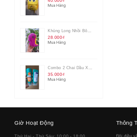
40.000₫
Mua Hàng
Khủng Long Nhồi Bông Cho Bé Chơi Màu Tím
28.000₫
Mua Hàng
Combo 2 Chai Dầu Xả Rejoice 3IN1 Siêu Mềm Mượt Chai 60ML
35.000₫
Mua Hàng
Giờ Hoạt Động
Thông T
Thứ Hai - Thứ Sáu: 10:00 - 18:00
Đôi điều 