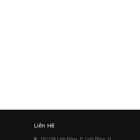
Liên Hệ
192-194 Linh Đông, P. Linh Đông, Q.