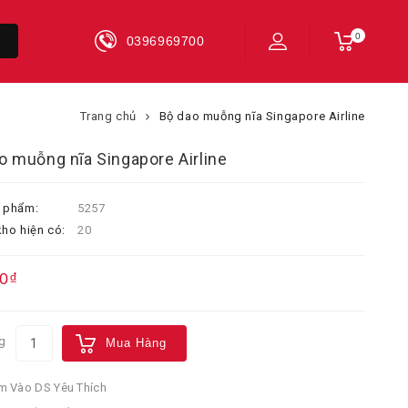
0
0396969700
Trang chủ
Bộ dao muỗng nĩa Singapore Airline
o muỗng nĩa Singapore Airline
 phẩm:
5257
ho hiện có:
20
0₫
g
Mua Hàng
 Vào DS Yêu Thích