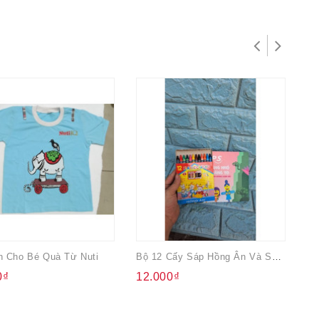
n Cho Bé Quà Từ Nuti
Bộ 12 Cấy Sáp Hồng Ân Và Sách Tô Màu Quà Từ PS
0₫
12.000₫
8