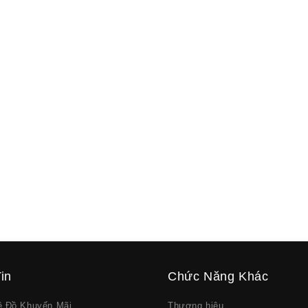
in
Chức Năng Khác
về Đồ Khuyến Mãi
Thương hiệu