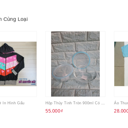
 Cùng Loại
 In Hình Gấu
Hộp Thủy Tinh Tròn 900ml Có Chia Ngăn
Áo Thu
55.000₫
28.00