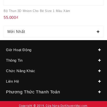
Bộ Thun 3D Mnion Cho Bé Size 1 Màu Xám
55.000₫
Mới Nhất
Giờ Hoạt Động
Thông Tin
Chức Năng Khác
Liên Hệ
Phương Thức Thanh Toán
Copyright © 2019, Cửa hàng
DoKhuyenMai.com
.