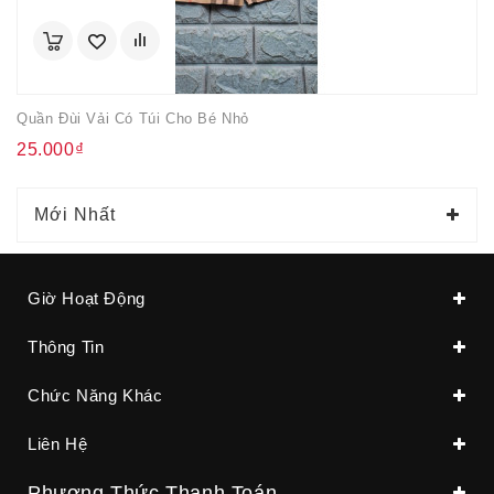
Quần Đùi Vải Có Túi Cho Bé Nhỏ
25.000₫
Mới Nhất
Giờ Hoạt Động
Thông Tin
Chức Năng Khác
Liên Hệ
Phương Thức Thanh Toán