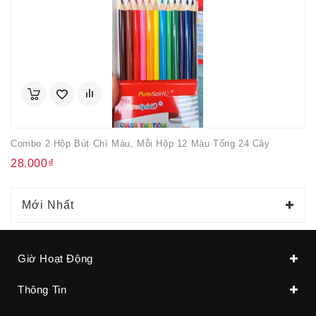
Combo 2 Hộp Bút Chì Màu, Mỗi Hộp 12 Màu Tổng 24 Cây
28.000₫
Mới Nhất
Giờ Hoạt Động
Thông Tin